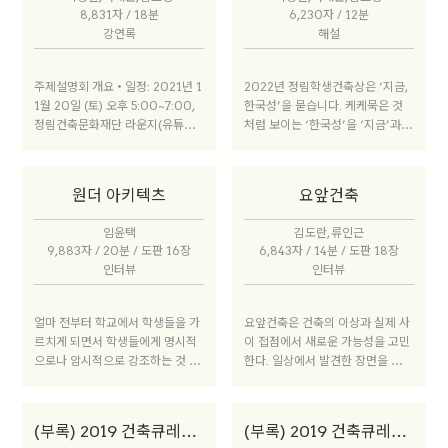
학에서 유학하고 있던 대학원생들
지금도 한국성은 여전히 논쟁적 문
8,831자 / 18분
6,230자 / 12분
이 1959년에 국회의사당 현상설계
제이자 물음입니다. 이 어려운 질문
강연록
해설
에 참여했는데요. 현상설계 지침을
에 답해준 모든 참여자분들에게 감
확인해보진 않았습니다만, 당선안
사드립니다.
으로 미루어보건대 우리나라 최초
주제설명회 개요 • 일정: 2021년 1
2022년 정림학생건축상은 ‘지금,
의 국회의사당 현상설계임에도 ‘한
1월 20일 (토) 오후 5:00~7:00,
한국성’을 묻습니다. 케케묵은 것
국성을 어떻게 구현하라’든가 ‘전
정림건축문화재단 라운지(유튜브
처럼 보이는 ‘한국성’을 ‘지금’과
통을 어떻게 표현하라’는 요구 조
생중계)• 심사위원 : 김효영(김효영
만나게 하기 위해서는 한국 현대 건
건은 없었던 것 같아요. 그리고 거
건축 대표), 서재원(에이오에이 아
축의 흐름을 되짚어 보아야 합니다.
의 비슷한 시기에 이승만 대통령의
키텍츠 대표), 박정현(도서출판 마
지난 세기 한국성은 한국 건축의 성
호를 딴 우남회관이 지금의 세종문
원더 아키텍츠
요앞건축
티 편집장)
배였습니다. 해방과 한국전쟁을 겪
화회관 대강당 자리에 지어집니다.
고 국민국가를 형성해나가던 196
이 역시 굉장히 기념비적인 건물이
임윤택
김도란, 류인근
0년대 이래, 정부청사, 미술관과
고, 타워 부분이 10층 정도 높이로
9,883자 / 20분 / 도판 16장
6,843자 / 14분 / 도판 18장
박물관, 극장과 공연장, 체육관과
상당히 높은 건물이었죠. 광화문 앞
인터뷰
인터뷰
박람회장 등 국가를 상징하는 모든
육조거리라는 장소성에도 불구하
건축물은 한국성을 찾아 나서야 했
고 한국성을 어떻게 구현해내라는
습니다. 식민지배와 전쟁 이후, 타
얼마 전부터 학교에서 학생들을 가
요앞건축은 건축의 이상과 실제 사
이슈는 전혀 불거지지 않았습니다.
자와 다른(무엇보다 일본과 다른)
르치게 되면서 학생들에게 명시적
이 접점에서 새로운 가능성을 고민
1948년 대한민국이 해방된 후, 기
한국이라는 고유한 정체성을 획득
으로나 암시적으로 강조하는 것 중
한다. 일상에서 발견한 장면을 건축
념비적 건축물은 규모가 크든 작든
하는 일은 시급한 과제였습니다. 국
하나가 모든 형태, 모든 아이디어가
에 투영하기도 하고, 건축적 상상을
하나둘 건립되었지만, 한국성이 문
가와 민족을 상징하는 건축물이 이
반드시 건축적으로 의미 있는 것은
다른 영역으로 확장하기도 한다. 작
제 되지는 않았다는 뜻입니다. 194
과제로부터 자유로울 수는 없었습
아니라는 점이다. 신기한 것은 누가
업 과정에서의 자유로운 상상은 그
0~50년대는 한국이 미국 주도 아
니다.
(부록) 2019 건축큐레이팅워크숍 라운드테이블
(부록) 2019 건축큐레이팅워크숍
가르치지 않아도 학생들 중 몇몇은,
대로 실제가 되기도 하고, 건축의
래 재편되는 전후 국제 사회 속에