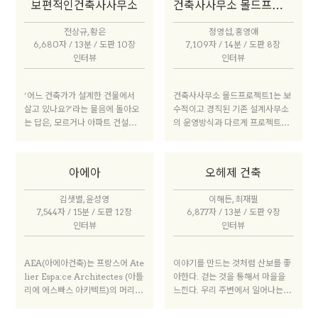
안에서 건축 큐레이팅은 건물을 짓
보편적인건축사사무소
건축사사무소 몰드프로젝트
서 80대까지 세대별 건축가가 모
수밖에 없다. 우리가 현대건축을 이
는 일을 넘어선 건축의 다양한 실천
두 있다는 이 간단한 사실에서 많은
해하는 방식에 큰 영향을 미친 베니
적 가치를 발견하고 그것을 전달하
전상규, 황은
정영섭, 홍영애
것을 추출해낼 수 있다. 현대 건축
스의 역사학자 만프레도 타푸리(M
는 작업이다. 건축계 내부에서 큐레
6,680자 / 13분 / 도판 10장
7,109자 / 14분 / 도판 8장
초기의 주요 인물 가운데 박길룡(1
anfredo Tafuri)는 아방가르드
이팅이라는 활동은 한국에서는 이
인터뷰
인터뷰
898~1943 )은 45세라는 이른 나
의 역할을 ‘부르주아 자본주의 사
제 막 진지한 논의를 얻는 시점에
이에 세상을 떠났지만, 박동진(18
회가 야기하는 충격을 피할 수 없는
놓여 있다. 이번 건축큐레이팅워크
99~1980 ), 이천승(1910~1992
존재 조건으로 받아들이도록 하는
‘어느 건축가가 설계한 건물에서
건축사사무소 몰드프로젝트1는 보
숍(이하 CAW)은 비평의 무대이
), 장기인(1916~2006 ) 등은 모
것’이라고 설명했다. 다시 말해 아
살고 있나요?’라는 물음에 돌아오
수적이고 경직된 기존 설계사무소
자 작가와 대중을 매개하는 장소로
두 80세 이상 생존했다. 그러나 말
방가르드는 근대가 불러온 전대미
는 답은, 모르거나 아파트 건설사
의 운영방식과 다르게 프로젝트의
서 전시, 자료를 발굴하고 그것을
년의 그들이 건축가로서 당대 담론
문의 충격을 견딜 수 있게 해주는
이름이 대부분이다. 문득 이런 현실
성격에 따라 유연하게 대처하는 시
축적하는 행위로서 아카이빙, 건축
에 끼친 영향은 거의 없었다. 박동
예방접종 같은 것이었다.
에 의문을 가지게 되었다. 지금 살
스템을 지속적으로 실험 중이다. 우
을 둘러싼 다양한 시각 매체를 읽고
진은 1950년대에, 이천승은 196
고, 일하는 공간을 계획한 건축가를
리는 외피를 통한 추상적인 표현보
그것을 배치하는 에디토리얼까지
0년대 이후 담론의 장에서 목소리
아에아
오헤제 건축
아는 사람이 거의 없는 현실 말이
다는 장소에서 유래되고 오래도록
큐레이팅을 둘러싼 내외부의 이야
를 확보하지 못했다. 그리고 이들은
다. 보편적인건축사사무소는 건축
감응을 주는 건축물을 추구한다. 도
기들을 펼쳐보는 시간이다. 무엇보
한 세대로 불리기 힘들 만큼 대단히
김샛별, 윤성영
이해든, 최재필
과 공간 전문가로서 사람들에게 친
시의 역사, 문화, 예술에 관심을 갖
다 이러한 논의들은 2010년 이후
예외적인 소수였다. 공교롭게도 나
7,544자 / 15분 / 도판 12장
6,877자 / 13분 / 도판 9장
밀하게 다가가기 위해 기억하고 부
고 고민함으로써 건축적 해법과 장
한국 건축의 시간과 현장들을 엮는
상진, 김중업, 김수근은 비교적 이
인터뷰
인터뷰
르기 쉬운 이름으로 2013년 문을
치를 찾으려 한다. 우리는 대지에
키워드가 될 수 있다. 건축 큐레이
른 나이인 50, 66, 55세에 타계했
열었다. 현재는 아내인 황은 소장이
조심스럽게 개입하여 겸손한 자세
팅은 앞으로 한국 건축을 둘러싼 여
다. 그동안 한국에는 나이 든 건축
합류해 함께 운영하고 있다.
로 일상적인 건축을 추구하며, 섬세
러 난제를 검토하고 도전해 볼 수
AEA(아에아건축)는 프랑스어 Ate
이야기를 만드는 것처럼 산보를 좋
가가 없었다. 2010년대 들어서 7
한 과정을 통해 건축물의 특성과 분
있는 영역이 될 것이다.
lier Espa:ce Architectes (아틀
아한다. 걷는 것을 통해서 마을을
0~80대가 된 일군의 1930년대
위기를 만드는 것에 큰 관심이 있
리에 에스빠스 아키텍트)의 머리글
느낀다. 우리 주변에서 일어나는 이
생 건축가들이 처음이다. 이들은 해
다.
자 조합이다. ‘Espace’는 공간 또
야기를 파악하는 것에서부터 건축
방 후 한국의 대학에서 현대 건축을
는 장소라는 뜻이며 이것을 탐구하
을 시작한다. 책상 위에 모형을 두