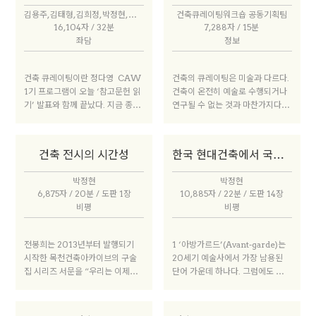
과거에도 그랬고 현재도 크게 다르
한계 덕분에 아이러니하게 새로운
어떻게 자리를 잡을 수 있느냐가 더
김용주, 김태형, 김희정, 박정현, 심소미, 윤원화, 이성민, 이현영, 임진영, 정다영, 정다은, 정성규
건축큐레이팅워크숍 공동기획팀
지 않게, 자신에게 익숙한 어떤 대
단락에 이르기도 한다. 경계에서의
큰 문제였습니다. 한국 국가 예산의
16,104자 / 32분
7,288자 / 15분
상(가령 꽃과 같은)을 그대로 건축
실험과 새로운 시도는 통제된 결과
90% 이상이 미국의 국가 원조로
좌담
정보
으로 만들려고 한다는 것이다. 시간
너머의 지점에 우리를 데려다 놓는
이루어지던 시절에는 한국성이란
을 초월해 이러한 모습이 반복되는
다. 고정되지 않은 열린 결말의 시
문제가 크게 불거지지 않았다는 것
것은 아마도 인간 본성에 내재한 일
나리오는 작업의 즐거움이다.
이죠.
건축 큐레이팅이란 정다영 CAW
건축의 큐레이팅은 미술과 다르다.
반 조형의 의지와 건축적 표현 사이
1기 프로그램이 오늘 ‘참고문헌 읽
건축이 온전히 예술로 수행되거나
의 구분을 배우지 못 했기 때문일
기’ 발표와 함께 끝났다. 지금 종합
연구될 수 없는 것과 마찬가지다.
것이다. 처음 건축을 배우는 학생에
토론 시간은 전체 발표자분들을 모
그런데 무엇이 다르고, 그래서 어떻
게 그 차이를 인식시키고 건축의 기
두 모시고 이번 워크숍을 검토해보
게 해야 하는지에 대한 생각을 모아
초와 방향을 짚어주는 것이 선생의
고자 한다. 각자 ‘건축 큐레이팅’ 을
본 적이 없다. 건축 큐레이팅에 대
역할이다. 그렇다면 일반 조형과 건
건축 전시의 시간성
한국 현대건축에서 국가, 아방가르드, 유령
무엇으로 생각하시는지, 그리고 1
해 건축계가 공유할 만한 공동의 연
축을 가르는 차이는 무엇일까. 이
기 워크숍이 끝난 지금 다시 한번
속성, 규율성, 전문성이 쌓이지 못
쉽지만 어려운 질문은 건축가로서
박정현
박정현
나누고 싶은 이슈가 있다면 무엇인
한 채로 소모되고 휘발되기를 반복
나 자신에게도 항상 던지는 질문이
6,875자 / 20분 / 도판 1장
10,885자 / 22분 / 도판 14장
지 듣고 싶다.
하고 있다. 건축의 기획(큐레이팅)
다. 무엇이 건축을 건축으로 만드는
비평
비평
을 실무로 삼고 씨름하는 사람이 부
가. 무엇이 건축적으로 의미가 있는
족한 상황 속에서 쏟아지는 수요에
것인가.
휩쓸려 온 것이 아닌가 진단한다.
전봉희는 2013년부터 발행되기
1 ‘아방가르드’(Avant-garde)는
미술이 아닌 건축에서 ‘큐레이팅’
시작한 목천건축아카이브의 구술
20세기 예술사에서 가장 남용된
은 무엇을 하고자 하는 행위일까.
집 시리즈 서문을 “우리는 이제야
단어 가운데 하나다. 그럼에도 불구
건축에서 큐레이팅은 단지 전시를
비로소 전 세대의 건축가를 갖게 되
하고 ‘또 다른 아방가르드’를 설정
만들고 올리는 것만을 뜻하지는 않
었다” 라는 문장으로 시작했다. 대
해보려는 이 글은, 결국 아방가르드
을 것이다. ‘기획’ 이라는 큰 범주
단히 압축적인 표현이다. 30대에
에 대한 최소한의 논의에서 시작할