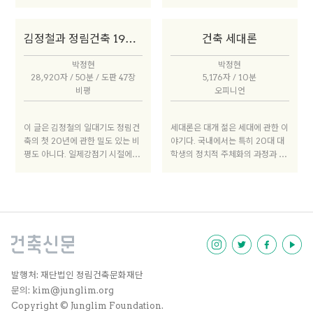
축 실무를 익혔다. 한국은행을 거쳐
5-1998년 사장을 쳐서 2012년까
국립극장 설계를 맡았을 때도 45세
1967년부터 정림건축에서 48년
지 정림건축 상임고문과 기술연구
에 불과했다. 김기웅이 독립기념관,
간 재직하며 사장을 역임했다.
소장을 지냈으며, 현재는 서울 YW
김석철이 예술의전당 현상설계에
김정철과 정림건축 1967–1987
건축 세대론
CA 고문과 한국 HABITAT 고문
서 당선되었을 때도 채 40이 되지
이다.
않았다.1 1980년대 말 새로운 기
박정현
박정현
치를 내건 건축가 모임, 4.3그룹은
28,920자 / 50분 / 도판 47장
5,176자 / 10분
이름에서도 드러나듯 30~40대 건
비평
오피니언
축가들로 구성되어 있었다. 이들 모
두 지금이라면 젊은건축가상 응모
대상자들이다. 그러나 1960년대
이 글은 김정철의 일대기도 정림건
세대론은 대개 젊은 세대에 관한 이
에도 1990년대에도 저들을 두고
축의 첫 20년에 관한 밀도 있는 비
야기다. 국내에서는 특히 20대 대
젊은 건축가라고 부르는 일은 드물
평도 아니다. 일제강점기 시절에 태
학생의 정치적 주체화의 과정과 연
었다. 모두가 젊을 때 젊음은 젊음
어나 한국전쟁을 겪고 60년대에
관되어 있다. 공교롭게도 60년대
으로 호출되지 않았다. 젊음은 나이
창업해 국내에서 가장 큰 설계사무
이후 한국 사회는 대략 10년을 주
듦을 배경으로 할 때만 더 분명하게
소를 일군 한 인물의 전기를 쓰기
기로 정치적 격변을 겪었다. 60년
나타난다. 현대 건축이 나이 든 20
위해서는 개인사에 대한 내밀하고
대 대학생(40년대 생)은 4·19세
10년대 그리 젊지 않은 40대 건축
세세한 정보가 무엇보다 필수적이
대, 70년대 대학생(50년대 생)은
가는 젊음이라는 수식어를 얻었다.
다. 그러나 20세기 한국의 역사는
유신 세대, 80년대 대학생(60년
각종 문서와 자료를 충실히 챙기고
대 생)은 민주화 운동권 세대로 엮
보존할 여유를 대부분의 사람들에
인다. 10여년 전 386세대가 호출
게 주지 않았다. 김정철 역시 마찬
될 때 세대론의 정확한 위상이 드러
발행처: 재단법인 정림건축문화재단
가지다. 그가 헤쳐온 시대를 증언해
났다. 당시 30~40대를 현재의 시
문의: kim@junglim.org
줄 수 있는 자료는 거의 남아 있지
점이 아니라 그들이 대학생이었던
Copyright © Junglim Foundation.