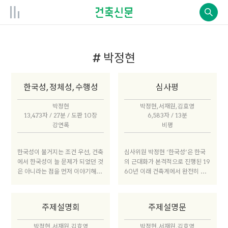
# 박정현
한국성, 정체성, 수행성
심사평
박정현
박정현, 서재원, 김효영
13,473자 / 27분 / 도판 10장
6,583자 / 13분
강연록
비평
한국성이 불거지는 조건 우선, 건축
심사위원 박정현 ‘한국성’은 한국
에서 한국성이 늘 문제가 되었던 것
의 근대화가 본격적으로 진행된 19
은 아니라는 점을 먼저 이야기해야
60년 이래 건축계에서 완전히 사
할 것 같습니다. 한국성이란 이슈
라진 적 없는 문제적 개념입니다.
가 한국 사회 전반의 문제로 등장했
일본과 다른 정체성에 대해 묻는 부
던 것은 특정한 시대적 조건이 있었
담감은 사라졌지만, 전 지구적 자본
주제설명회
주제설명문
기 때문입니다. 단적인 예로 김수근
주의 시장에서 한국 건축의 문화적
선생과 강병기 선생 등 일본 동경대
배경과 내러티브를 설정해야 하는
박정현, 서재원, 김효영
박정현, 서재원, 김효영