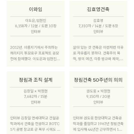
공부하고 1960년대 이후 독립해
는 건축가 그룹이라는 뜻으로 지었
고 위에서 내려다보는 것처럼 도시
자신의 사무실을 일구었으며, 설계
이와임
김효영건축
다. 우리 두 사람은 배병길도시건축
전체를 한눈에 바라보는 시점이 아
현장에서는 멀어졌더라도 현재까
연구소에서 함께 실무 경험을 쌓았
닌, 그 안에서 걸으며 마을을 알아
지 다양한 활동을 해오고 있는 세대
이도은, 임현진
김효영
고, 파리 라빌레트 건축학교에서 석
가는 시점에서부터 건축을 생각한
다. 국가의 경제 성장과 개인의 생
6,158자 / 12분 / 도판 10장
7,310자 / 14분 / 도판 8장
사 졸업 후 파리에서 실무를 이어갔
다.
애 주기가 일치한 세대이기도 하다.
인터뷰
인터뷰
다. 그러던 중 첫 프로젝트였던 경
(이전의 양식 건축 등과 구분되는 )
남 사천시 상가주택 H1115-7을 계
‘현대 건축’ , (몇몇 개인이 아니라
기로 귀국, 2016년 경남 진주라는
집단으로 불리는 ) ‘세대’ 등의 의
2012년. 아름지기에서 주최하는
살아 있는 것 건축은 이런저런 이유
지방도시에 정식으로 사무소를 열
미를 따진다면 이들이 어쩌면 온전
헤리티지 투모로우 프로젝트 공모
로 자유롭지 못하다. 건축주의 목
었다.
한 한국 현대 건축 1세대다. 드디어
전에 참여했다. 이도은과 임현진이
적, 땅의 여건, 각종 법규와 제약,
한국에서 현대 건축이 늙기 시작한
함께한 첫 번째 작업이었고, 우리는
무엇보다 비용과 자본의 논리, 건축
것이다. 이 늙음은 정확히 젊음과
‘겹과 관계’에 대한 이야기를 제안
이 만들어지는 과정은 항상 이러한
공명한다. 2010년대 젊은 건축가
했다.
조건들에 종속적이어서 각각의 상
정림과 조직 설계
정림건축 50주년의 의의
현상은 이전과 비교하면 무척 낯선
황에 적당히 대처하는 것만으로도
것이다. 해방 이후 한국 건축사는
벅차다. 도시를 빼곡히 메운 건물들
김창일 × 박정현
권도웅 × 박정현
젊은 건축가들의 연대기나 마찬가
이 용적률 게임을 하며 그 틈 안에
7,682자 / 15분
9,150자 / 20분
지이기 때문이다. 국회의사당 현상
서 저마다의 해법을 찾아내 비집고
인터뷰
인터뷰
설계에 당선되었을 때 김수근은 2
서 있는 모습이 우리 시대를 단적으
0대 후반이었고, 한국종합기술개
로 드러내는 것도 같다. 그러나 우
발공사에서 초대형 국가 프로젝트
리는 건축이 비바람을 막고 문제를
인터뷰 김창일 연세대학교 건설공
인터뷰 권도웅 한양대학교 건축공
를 도맡아 진행했을 때도 아직 30
해결하는 데서 그치지 않고 거기서
학과에서 건축을 전공하고 ROTC
학과를 졸업하고 1967년 정림건축
대였다. 김중업은 42세에 주한 프
더 나아갈 때 더 큰 의미가 있다는
1기 공병 장교로 군 복무 시에도 건
에 입사해 44년간 근무하면서 199
랑스대사관을 설계했다. 이희태가
것을 안다.