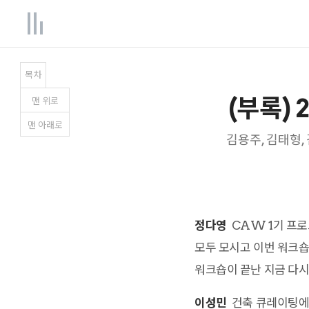
목차
(부록)
맨
위
로
맨
아래
로
김용주, 김태형, 
정다영
CAW 1기 프로
모두 모시고 이번 워크숍
워크숍이 끝난 지금 다시
이성민
건축 큐레이팅에 