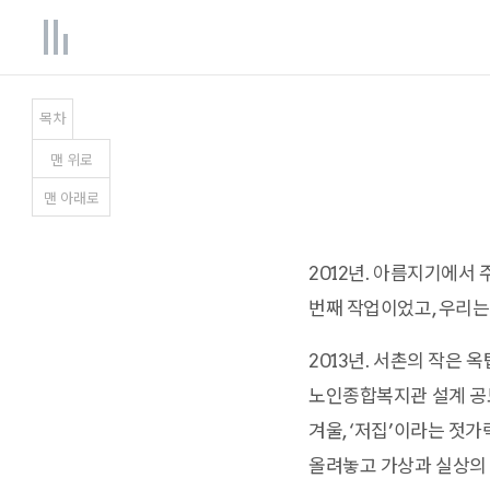
목차
맨
위
로
맨
아래
로
2012년. 아름지기에서
번째 작업이었고, 우리는
2013년. 서촌의 작은
노인종합복지관 설계 공모
겨울, ‘저집’이라는 젓
올려놓고 가상과 실상의 