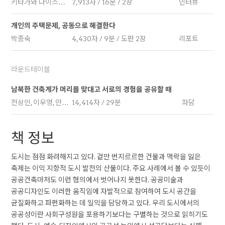
키타가와 다이스케 × 성나연
7,913자 / 16분 / 2장
인터뷰
개인의 주택문제, 공동으로 해결한다
박종숙
4,430자 / 9분 / 도판 2장
리포트
라운드테이블
남북한 건축계가 머리를 맞대고 서로의 경험을 공유할 때
전상인, 이우영, 안병민, 임동우, 박성태
14,414자 / 29분
좌담
책 정보
도시는 점점 화려해지고 있다. 겉만 번지르르한 건물과 맥락을 잃은
축제는 이익 지향적 도시 발전의 산물이다. 주요 사례에서 볼 수 있듯이
공공건축마저도 이런 혐의에서 벗어나지 못한다. 공공미술과
공공디자인도 이러한 움직임에 자발적으로 참여하여 도시 공간을
균질화하고 파편화하는 데 일익을 담당하고 있다. 우리 도시에서의
공공성이란 사회구성원을 포용하기보다는 구별하는 것으로 읽히기도