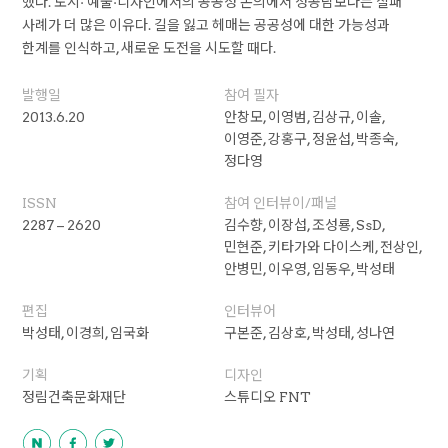
했다. 도시· 예술·디자인에서의 공공성 논의에서 성공담보다는 실패
사례가 더 많은 이유다. 길을 잃고 헤매는 공공성에 대한 가능성과
한계를 인식하고, 새로운 도전을 시도할 때다.
발행일
참여 필자
2013.6.20
안창모, 이영범, 김상규, 이솔,
이영준, 강홍구, 정윤섭, 박종숙,
정다영
ISSN
참여 인터뷰이/패널
2287 – 2620
김수향, 이장섭, 조성룡, SsD,
민현준, 키타가와 다이스케, 전상인,
안병민, 이우영, 임동우, 박성태
편집
인터뷰어
박성태, 이경희, 임국화
구본준, 김상호, 박성태, 성나연
기획
디자인
정림건축문화재단
스튜디오 FNT