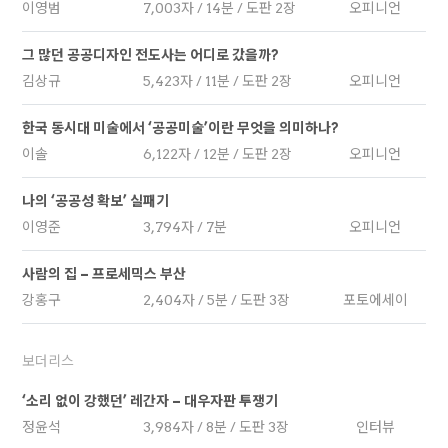
이영범
7,003자 / 14분 / 도판 2장
오피니언
그 많던 공공디자인 전도사는 어디로 갔을까?
김상규
5,423자 / 11분 / 도판 2장
오피니언
한국 동시대 미술에서 ‘공공미술’이란 무엇을 의미하나?
이솔
6,122자 / 12분 / 도판 2장
오피니언
나의 ‘공공성 확보’ 실패기
이영준
3,794자 / 7분
오피니언
사람의 집 – 프로세믹스 부산
강홍구
2,404자 / 5분 / 도판 3장
포토에세이
보더리스
‘소리 없이 강했던’ 레간자 – 대우자판 투쟁기
정윤석
3,984자 / 8분 / 도판 3장
인터뷰