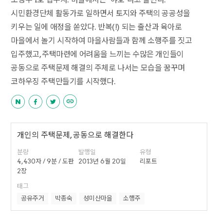
시민환경단체 활동가로 일하면서 토지와 주택의 공공성을
키우는 일에 애정을 쏟았다. 반복(!) 되는 출산과 육아로
마을에서 놀기 시작하여 마을사람들과 함께 소행주를 짓고
입주했고, 주택마련에 어려움을 느끼는 수많은 개인들이
공동으로 주택문제 해결의 주체로 나서는 모습을 꿈꾸며
코하우징 주택만들기를 시작했다.
개인의 주택문제, 공동으로 해결한다
분량
발행일
유형
4,430자 / 9분 / 도판
2013년 6월 20일
리포트
2장
태그
공유주거
박종숙
성미산마을
소행주