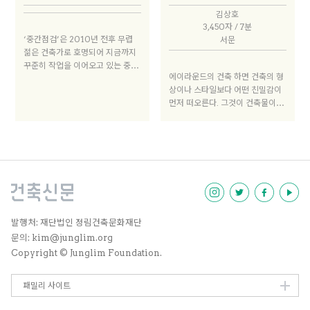
다. 그게 ‘역설(paradox)’이었다.
니라 프로그램, 구체적으로 1층 근
가’라는 사회적 물음에 조성룡 선
김상호
그것을 공간적으로 해석했던 것이
생에 입주할 업종을 고민하고, 적절
생이 나서서 배 모형을 제작함으로
3,450자 / 7분
‘반고정 공간’인데, 내부도 아니고
한 입주자를 섭외하는 영역으로 나
써 사회 문제를 공론장으로 이끌어
‘중간점검’은 2010년 전후 무렵
서문
외부도 아니고, 위도 아니고 아래도
아가야 한다고 생각한다. 동네를 구
냈던 예를 떠올릴 수 있다.
젊은 건축가로 호명되어 지금까지
아닌, 내가 쓰는 공간도 아니고 네
성하는 차원에서 이 건물에 무엇이
꾸준히 작업을 이어오고 있는 중진
가 쓰는 공간도 아닌, 애매한 공간
필요한지, 그것을 만들기 위한 방법
에이라운드의 건축 하면 건축의 형
건축가의 심층 인터뷰 시리즈입니
이었다. 이게 내 안에 DNA처럼 있
으로 무엇을 취해야 하는지를 건축
상이나 스타일보다 어떤 친밀감이
다. 건축가로서의 깊이와 여유가 묻
었던 것 같고, 최근 작업에도 드러
가가 판단하고 결정할 수 있어야 한
먼저 떠오른다. 그것이 건축물이 풍
어나는 한편 여전히 치열한 나날을
난다.
다. 단지 사업성 분석 결과나 돈을
기는 분위기인지 그것을 만든 사람
보내고 있는 이들에게 그때와 지금,
벌기 위한 수단으로 상가나 상점을
이 주는 인상인지는 약간 혼란스럽
다가올 미래를 묻습니다. 그리고 건
입주시키는 게 아니라, 동네를 다시
지만, 왠지 모를 호감의 기운이 에
축가 개인의 관심사를 확장하여 건
만들고 이웃 관계를 재조직하기 위
이라운드의 건축 주위를 두르고 있
축계에 산재한 이슈를 함께 이야기
한 중요한 거점을 만들겠다는 목표
다. 건축의 느낌이 친밀하다는 것은
합니다.
로 일종의 큐레이션을 하는 것이다.
어떤 것일까. 새로 들어선 건물임에
건물 프로그램에 따라서 건물 디자
도 불구하고, 위화감이 없고, 위압
인은 물론이고 구성, 유형, 쓰임, 모
적이지 않고, 왠지 아는 곳 같고, 언
두가 달라진다. 그래서 우리 관심의
젠가부터 쭉 거기 있었던 것 같고,
발행처: 재단법인 정림건축문화재단
범주는 개인의 관심사보다는 훨씬
편안히 머무를 만하고, 자꾸 말을
문의: kim@junglim.org
더 넓고, 사회적 관점이 강하게 들
건네는 것 같고, 좀 더 지나면 팔짱
Copyright © Junglim Foundation.
어간다. 통칭하기는 어렵지만, ‘사
을 낀 마냥 거리감이 사라지는, 그
회적 건축’, ‘관계 조직에 일조하는
런 것 아닐까.
건축’이 우리가 취하는 태도이자
패밀리 사이트
방향, 관심이다.