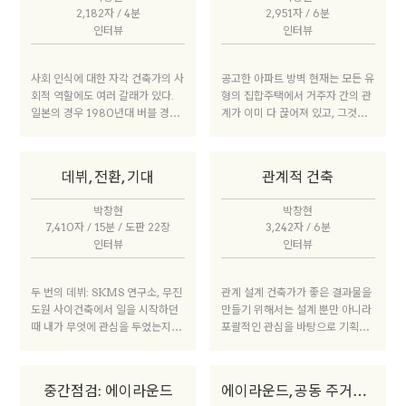
것은 가능하다. 다만, 다양한 관점
서 바바 마사타카(도쿄R부동산) 같
2,182자 / 4분
2,951자 / 6분
의 한국성을 모았을 때 ‘대략 이런
은 사람이 등장해 공간이 필요한 사
인터뷰
인터뷰
것들이 한국성으로 읽힌다’고 정의
람에게 빈 관공서 건물을 렌탈하는
하는 것이 맞지 않을까? 왜냐하면
사업을 하고 있다.
다양한 생각과 문화가 합쳐져서 한
사회 인식에 대한 자각 건축가의 사
공고한 아파트 방벽 현재는 모든 유
국성을 이루는 것이지, 순수한 결정
회적 역할에도 여러 갈래가 있다.
형의 집합주택에서 거주자 간의 관
체가 아니기 때문이다. 그런데 아쉽
일본의 경우 1980년대 버블 경제
계가 이미 다 끊어져 있고, 그것이
게도 그것을 같이 논의할 수 있는
당시를 돌이켜보면 일반인들에게
익숙한 상태로 이어지고 있다. 그렇
그룹이 적고, 결과도 미약하다고 생
건축가는 ‘이상한 건물을 디자인하
게 사는 방식이 과연 좋은지, 불편
각한다. 몇몇 사람이 말하는 한국성
는 사람’이었다. 평범한 건물을 설
한 것은 없는지, 사회적인 문제가
은 그 사람의 생각일 뿐, 그것이 대
데뷔, 전환, 기대
관계적 건축
계하면 주목받지 못하니 어떻게든
생길 여지는 없는지, 그런 문제를
표성을 띨 수는 없다. 이런 문제의
튀는 건물을 지어야 했다. 그런 사
대비해서 건축가는 어떤 부분들을
식이 어쩌면 한국에서 건축을 하는
박창현
박창현
회적 상황 속에서는 건축가에 대한
준비하거나 제안해야 할지 고민해
출발점이라는 생각이 들기도 한다.
7,410자 / 15분 / 도판 22장
3,242자 / 6분
인식이 좋지 않았을 것이다. 그런데
야 한다. 또 한편으로는 과연 ‘세대
한국성도 결국 아이덴티티의 문제
인터뷰
인터뷰
재난 상황이 발생했을 때 건축가가
또는 사람과의 관계’처럼 저층형
이기 때문이다. 내가 가지고 있는
적극적으로 나서서 난민을 위한 셸
집합주택에서 이야기하는 이슈를
DNA는 타자인 유럽이나 미국, 인
터 디자인을 이야기하며 공적 역할
아파트로 대표되는 고층형 집합주
두 번의 데뷔: SKMS 연구소, 무진
관계 설계 건축가가 좋은 결과물을
도네시아 건축가와 다르다. 그 차이
을 해냈다. 그러면서 시민들이 건축
택에도 적용할 수 있는 이야기인가
도원 사이건축에서 일을 시작하던
만들기 위해서는 설계 뿐만 아니라
를 찾다 보면 자연히 한국성에 대한
가를 다르게 보기 시작했다. 그리고
도 생각해봐야 한다.
때 내가 무엇에 관심을 두었는지 되
포괄적인 관심을 바탕으로 기획부
부분에 관심을 가질 수밖에 없고,
그런 어려움을 함께 겪고 나서 일본
돌아보았다. 그때는 경험도 없었고,
터 관리까지 수행할 수 있어야 한
가져야 한다고 생각한다.
사회에서 ‘이웃, 연대, 관계’가 강해
내가 처한 상황을 잘 이해하지 못했
다. 외연을 확장하기 위해 가장 요
졌다. 국내에서는 세월호 사고 당시
기 때문에 대학원 때 관심을 가졌던
구되는 것은 기획력이다. 건축가는
‘우리 사회에 속한 전문가로서 이
중간점검: 에이라운드
에이라운드, 공동 주거의 화신
단어와 내용, 논문 주제를 떠올렸었
물리적 공간만 만들어내는 것이 아
러한 대형 사고를 외면하는 게 맞는