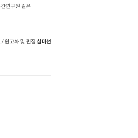
축공간연구원 같은
호
/ 원고화 및 편집
심미선