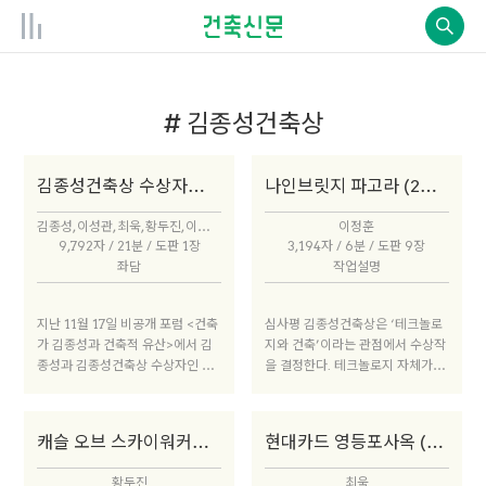
# 김종성건축상
김종성건축상 수상자와의 대화
나인브릿지 파고라 (2020년 수상작)
김종성, 이성관, 최욱, 황두진, 이정훈 × 임진영
이정훈
9,792자 / 21분 / 도판 1장
3,194자 / 6분 / 도판 9장
좌담
작업설명
지난 11월 17일 비공개 포럼 <건축
심사평 김종성건축상은 ‘테크놀로
가 김종성과 건축적 유산>에서 김
지와 건축’이라는 관점에서 수상작
종성과 김종성건축상 수상자인 이
을 결정한다. 테크놀로지 자체가 놀
성관, 최욱, 황두진, 이정훈이 한자
라운 속도로 변화하고 있는 현실에
리에 모여 이 상의 의의에 관해 심
서 이 관점은 필연적으로 끊임없이
도 깊은 이야기를 나누었다.김종성
재정의 될 수밖에 없다. 현실적 요
캐슬 오브 스카이워커스 (2018년 수상작)
현대카드 영등포사옥 (2014년 수상작)
건축상을 매개로 모인 이들은 ‘건
구를 해결하기 위해 테크놀로지를
축을 언어로 수사(修辭)하지 않는
합목적적으로 활용하는 태도를 넘
황두진
최욱