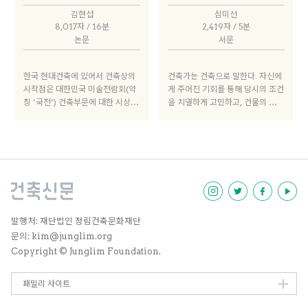
으로 재해석했다. 건축가는 전통양
대상으로, 디자인에 적용한 테크놀
그 하단부의 벽체 기둥들을 없앴고,
심사위원들은 이같은 건축가의 시
김현섭
심미선
식과 공간의 직설적인 재현보다 현
로지가 창의적이고 건축적 완성도
이를 통해 시각적 투명성을 확보하
도를 높이 평가하며 수상작으로 선
8,017자 / 16분
2,419자 / 5분
대건축의 틀 안에서 은유와 상징을
가 뛰어난 건축물을 선정하며 그 건
려 했다. 심사위원들은 이 같은 건
정하게 되었다.
논문
서문
통한 전통건축의 체험을 유도하였
축가에게 수여하는 상이다.
축가의 시도를 높이 평가하며, 황두
고, 이를 놀라운 집중력과 테크놀로
진의 캐슬 오브 스카이워커스를 수
지의 성취로써 근래 우리 건축에서
한국 현대건축에 있어서 건축상의
건축가는 건축으로 말한다. 자신에
상작으로 선정하게 되었다.
보기 드물게 완숙한 건축으로 완성
시작점은 대한민국 미술전람회(약
게 주어진 기회를 통해 당시의 조건
했다.
칭 ‘국전’) 건축부문에 대한 시상에
을 치열하게 고민하고, 건물의 계획
서 찾을 수 있다. 1949년 창설된
부터 준공에 이르는 순간까지 책임
국전에 건축이 참여하기 시작한 것
진다. 여기에는 정해진 자본과 인력
은 1955년 제4회부터로, 배경에는
이 투입되며, 그 과정은 건물 규모
“건축의 예술성”을 천명코자 했던
와 상관없이 늘 밀도가 높다. 그렇
건축인들의 노력이 있었다.1 그리
게 땅 위에 선 결과물은 관계자 모
고 1960년대 이래 지금까지 한국
두의 한 시절을 담아낸다. 그러다
건축가협회, 대한건축사협회 등이
보니 건축가는 수백 년의 세월을 견
각종의 전시회를 개최함과 동시에
뎌낸 건축사 속 건축물처럼 자신의
우수작에 대해 시상함으로써 한국
작업에 불멸의 생을 기대할지도 모
발행처: 재단법인 정림건축문화재단
의 건축문화 발전에 기여한 바가 크
르겠다. 그러나 절대 우세종인 아파
문의: kim@junglim.org
다. 그럼에도 불구하고 그간 이 같
트만 해도 완공 후 30년이면 사망
Copyright © Junglim Foundation.
은 건축전 및 건축상에 대한 지적도
선고를 받기 위해 줄을 선다. 그래
없지 않았다. 근래의 한 리포트는
서인지 건물 수명에 대한 우리 인식
패밀리 사이트
매년 수여되는 건축상이 60여 종
은 30년을 기준으로 형성되어 있
에 이르면서도 다수가 뚜렷한 정체
다.