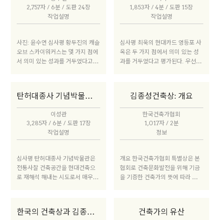
건축가’이며, 건축을 유려하게 풀
어, 테크놀로지를 미학의 최전방으
2,757자 / 6분 / 도판 24장
1,853자 / 4분 / 도판 15장
어내기 위한 어휘로서 테크놀로지
로 끌어 올릴 것이 요구된다. 또한
작업설명
작업설명
를 능수능란하게 다룬다는 공통점
김종성건축상은 건축에는 시대를
이 있다. 이들의 대화 속에서 건축
초월하는 가치가 있다고 믿는다. 수
가에게 테크놀로지가 갖는 의미를
많은 제약과 한계에도 불구하고 비
사진: 윤수연 심사평 황두진의 캐슬
심사평 최욱의 현대카드 영등포 사
생각하는 기회가 되길 바란다.
례와 균형, 질서 등 건축의 기본적
오브 스카이워커스는 몇 가지 점에
옥은 두 가지 점에서 의미 있는 성
덕목을 끝까지 놓지 않고 추구하였
서 의미 있는 성과를 거두었다고 평
과를 거두었다고 평가된다. 우선,
는가는 이 상의 심사에 있어서 중요
가된다. 심사위원단은 이 건물이 배
외부 커튼월에서 보이는 정교한 기
한 기준으로 작동해왔다.
구장을 중심으로 선수단 숙소와 러
계적 구성과 재료의 투명성이 오피
닝 트랙이라는 복잡한 기능들을 함
스 건물의 구축적 질서를 잘 드러냈
탄허대종사 기념박물관 (2010년 수상작)
김종성건축상: 개요
께 집어넣으면서도, 체육관의 구조
다는 점이다. 현대카드의 이미지로
적 문제들을 비교적 일관되고 명확
부터 도출한 중첩된 커튼월은 조형
이성관
한국건축가협회
하게 처리한 점을 높이 평가했다.
적인 측면 뿐 아니라, 건물 내부에
3,285자 / 6분 / 도판 17장
1,017자 / 2분
또한 건축가가 설계과정에서 빛과
서 채광과 조망을 조절하는 역할도
작업설명
정보
실내공간의 관계를 많이 고려했고,
겸하고 있다. 두 번째로 이 건물은
그 점은 김종성의 역도 경기장과의
오피스 건물이지만 주변의 도시적
연관성을 일정 부분 보여준 점도 인
맥락과 적절하게 조응하도록 설계
심사평 탄허대종사 기념박물관은
개요 한국건축가협회 특별상은 본
식했다. 건축가는 자연광을 최대한
되었다. 건축가는 대지의 일부를 마
전통사찰 건축공간을 현대건축으
협회로 건축문화발전을 위해 기금
실내로 받아들이기 위해, 건물 중앙
당으로 조성하며, 이것이 내부 공간
로 재해석 해내는 시도로서 매우 의
을 기증한 건축가의 뜻에 따라 제정
에 천창을 설치했고, 지붕 구조를
과 긴밀한 관계를 가지도록 하여 로
미 있는 해결 방법을 보여주었다.
된 건축상이다. 그중에서 김종성건
싱글 레이어 구조로 처리했으며, 설
비 공간을 풍부하게 만들었다. 상층
수평적으로 연계되는 전통사찰의
축상은 2010년 제정 이후 짝수 해
비 시설들을 모두 체육관의 네 모서
부의 사무공간은 양방향 코어의 설
내ㆍ외부 공간들을 입체화하여 단
마다 시행되는 특별상이다. 매 해당
리로 배치했다. 또한 체육관 한 면
치로 인해 개방적이면서도 쾌적한
한국의 건축상과 김종성건축상
건축가의 유산
일 건물 속에서 다층의 집중적 공간
년도 이전 5년간에 완성된 작품을
에 대규모 철제 아치로 처리하여,
무주 공간을 만들어낼 수 있었다.