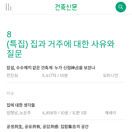
8
(특집) 집과 거주에 대한 사유와
질문
잡설, 수수께끼 같은 건축계: 누가 신점神占을 보았나
전진삼
5,417자 / 10분
오피니언
이슈
집에 대한 생각들
임형남, 노은주
4,858자 / 10분 / 도판 3장
에세이
공생共生, 공유共有, 공감共感: 집합集合의 공간