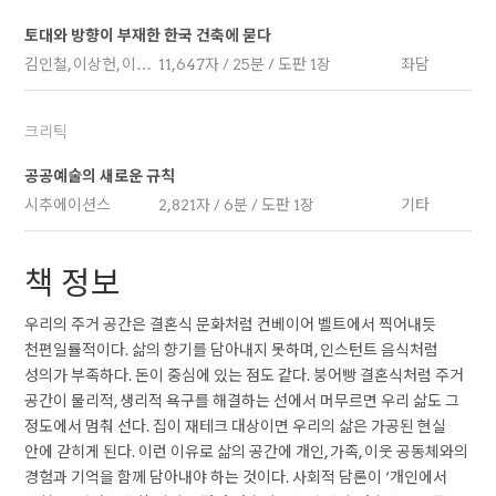
토대와 방향이 부재한 한국 건축에 묻다
김인철, 이상헌, 이필훈
11,647자 / 25분 / 도판 1장
좌담
크리틱
공공예술의 새로운 규칙
시추에이션스
2,821자 / 6분 / 도판 1장
기타
책 정보
우리의 주거 공간은 결혼식 문화처럼 컨베이어 벨트에서 찍어내듯
천편일률적이다. 삶의 향기를 담아내지 못하며, 인스턴트 음식처럼
성의가 부족하다. 돈이 중심에 있는 점도 같다. 붕어빵 결혼식처럼 주거
공간이 물리적, 생리적 욕구를 해결하는 선에서 머무르면 우리 삶도 그
정도에서 멈춰 선다. 집이 재테크 대상이면 우리의 삶은 가공된 현실
안에 갇히게 된다. 이런 이유로 삶의 공간에 개인, 가족, 이웃 공동체와의
경험과 기억을 함께 담아내야 하는 것이다. 사회적 담론이 ‘개인에서