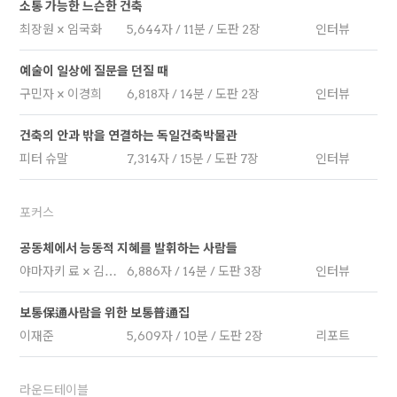
소통 가능한 느슨한 건축
최장원 × 임국화
5,644자 / 11분 / 도판 2장
인터뷰
예술이 일상에 질문을 던질 때
구민자 × 이경희
6,818자 / 14분 / 도판 2장
인터뷰
건축의 안과 밖을 연결하는 독일건축박물관
피터 슈말
7,314자 / 15분 / 도판 7장
인터뷰
포커스
공동체에서 능동적 지혜를 발휘하는 사람들
야마자키 료 × 김정헌
6,886자 / 14분 / 도판 3장
인터뷰
보통保通사람을 위한 보통普通집
이재준
5,609자 / 10분 / 도판 2장
리포트
라운드테이블