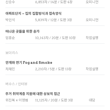
신승수
6,853자 / 14분 / 도판 4장
오피니언
아파트단지 – 집의 집합방식과 접속양식
박인석
5,839자 / 12분 / 도판 3장
오피니언
떠나온 곳들을 위한 송가
임흥순
10,143자 / 20분 / 도판 10장
작업설명
보더리스
안개와 연기 Fog and Smoke
차재민
2,210자 / 5분 / 도판 13장
작업설명
버수스 / 인터뷰
주거 취약계층 지원에 대한 상보적 접근
위진복 × 이영범
11,125자 / 20분 / 도판 3장
대담