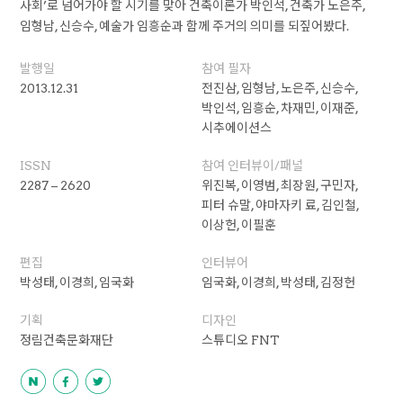
사회’로 넘어가야 할 시기를 맞아 건축이론가 박인석, 건축가 노은주,
임형남, 신승수, 예술가 임흥순과 함께 주거의 의미를 되짚어봤다.
발행일
참여 필자
2013.12.31
전진삼, 임형남, 노은주, 신승수,
박인석, 임흥순, 차재민, 이재준,
시추에이션스
ISSN
참여 인터뷰이/패널
2287 – 2620
위진복, 이영범, 최장원, 구민자,
피터 슈말, 야마자키 료, 김인철,
이상헌, 이필훈
편집
인터뷰어
박성태, 이경희, 임국화
임국화, 이경희, 박성태, 김정헌
기획
디자인
정림건축문화재단
스튜디오 FNT