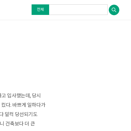
전체
하고 입사했는데, 당시
 컸다. 바쁘게 일하다가
러다 덜컥 당선되기도
니 건축보다 더 큰