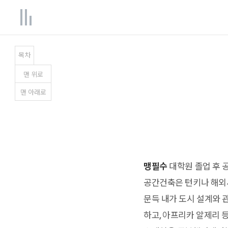
목차
맨
위
로
맨
아래
로
맹필수
대학원 졸업 후 
공간건축은 턴키나 해외사
문득 내가 도시 설계와 
하고, 아프리카 알제리 