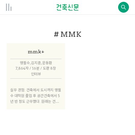
# MMK
mmk+
맹필수, 김지훈, 문동환
7,864자 / 16분 / 도판 8장
인터뷰
실무 경험: 건축에서 도시까지 맹필
수 대학원 졸업 후 공간건축에서 5
년 반 정도 근무했다. 원래는 건축
설계 업무를 기대하고 입사했는데,
당시 공간건축은 턴키나 해외사업
을 많이 하고 있었고, 내가 맡았던
프로젝트들은 굉장히 규모가 컸다.
바쁘게 일하다가 문득 내가 도시 설