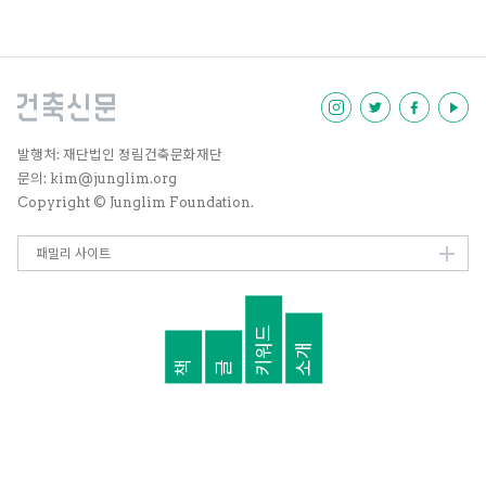
계와 관련한 지식도 없이 그리고 있
는 게 아닌가하는 생각이 들었다.
그러다 덜컥 당선되기도 하고, 아프
리카 알제리 등지에서 내가 그린 도
시가 실제로 생기기도 할 것 같았
다. 그러다 보니 건축보다 더 큰 스
케일을 공부해야겠다는 생각으로
유학을 갔다.
발행처: 재단법인 정림건축문화재단
문의: kim@junglim.org
Copyright © Junglim Foundation.
패밀리 사이트
키워드
소개
책
글