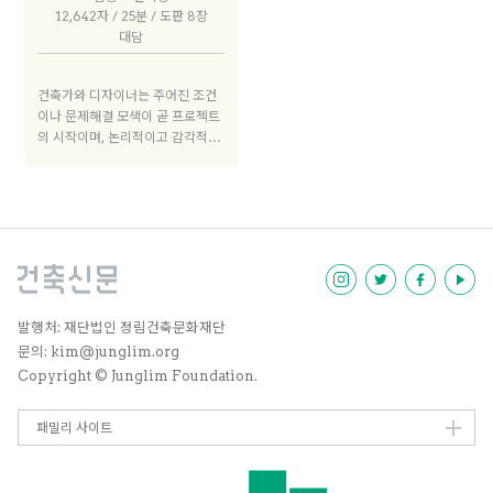
는 것 역시 쉽지 않다. 이번 좌담에
12,642자 / 25분 / 도판 8장
는 저작권 전문 변호사를 초대했고,
대담
해당 논의를 테이블 위로 올려놓는
것만으로도 의미가 있을 것이다.
건축가와 디자이너는 주어진 조건
이나 문제해결 모색이 곧 프로젝트
의 시작이며, 논리적이고 감각적인
사유는 디자인의 기반이 된다. 디자
인의 의미와 경계가 모호해지는 가
운데 동시대 디자인의 정의를 생각
해보기 위해 디자이너 김황과 건축
가 안지용을 페이스북의 비공개그
룹에 초대했다. 본질적 대화가 오갈
수록, 디자인과 건축이 갖는 미학적
·사회적 과제에 대한 이들의 고민
은 점점 더 그 깊이를 더해갔다.
발행처: 재단법인 정림건축문화재단
문의: kim@junglim.org
Copyright © Junglim Foundation.
패밀리 사이트