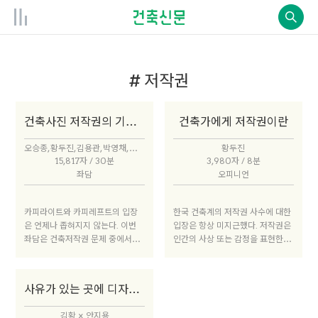
# 저작권
건축사진 저작권의 기준들
건축가에게 저작권이란
오승종, 황두진, 김용관, 박영채, 박성진
황두진
15,817자 / 30분
3,980자 / 8분
좌담
오피니언
카피라이트와 카피레프트의 입장
한국 건축계의 저작권 사수에 대한
은 언제나 좁혀지지 않는다. 이번
입장은 항상 미지근했다. 저작권은
좌담은 건축저작권 문제 중에서도
인간의 사상 또는 감정을 표현한 창
건축사진의 복제권을 다루고자 했
작물에 대한 독점적 권리를 말하는
다. 건축 작업이 사진, 영상 등 온갖
데, 우리 건축은 그 지점을 피해왔
형태로 복제되는 현실에 비해 공개
다. 건축가 황두진은 한국 건축의
사유가 있는 곳에 디자인도 있다
적인 논의가 거의 없다보니, 이와
건강한 다양성을 위해서라도 저작
관련한 구체적인 기준과 대안을 찾
권은 지켜야 한다고 주장한다.
김황 × 안지용