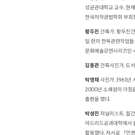
성균관대학교 교수. 현재
한국저작권법학회 부회장.
황두진
건축가. 황두진건
일 련의 한옥관련작업들을
문화예술강연시리즈인 <
김용관
건축사진가. 도서
박영채
사진가 .1961
2000년 소쇄원의 아침
출판을 했다.
박성진
저널리스트. 월간
마드리드공과대학에서 줄
활동했다. 저서로 『언젠가