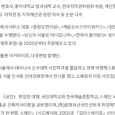
 변호사, 홍익대학교 법과대학 교수, 한국저작권위원회 위원, 개인
 저작권 등 지적재산권 관련 저서 및 논문 다수.
축사사무소 대표. <춘원당한의원>, <캐슬오브스카이워커스>, <원
 수행했다. <당신의 서울은 어디입니까>, <한옥이 돌아왔다> 등
영추포럼>을 2002년부터 주관해오고 있다.
출판 아키라이프, 다큐멘텀 발행인.
년 서울에서 태어나서 신구대학 사진학과를 졸업하고 현재 박영채스
을 서울 인사동 인데코화랑에서 전시를 했고, 소쇄원의 아침 사진
 《공간》 편집장 대행. 국민대학교와 한국예술종합학교, 스페인 
곧 건축역사이론을 공부했으며, (특)문화유산국민신탁과 희망제
 한 번쯤, 스페인』(시드페이퍼, 2012)과 『모던스케이프』(이레출