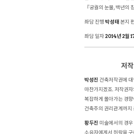
『궁궐의 눈물, 백년의 침
좌담 진행
박성태
본지 
좌담 일자
2014년 2월 
저작
박성진
건축저작권에 대한
마찬가지겠죠. 저작권자
복잡하게 몰아가는 경향
건축주의 권리관계까지 
황두진
미술에서의 경우 
소유자에게서 허락을 구