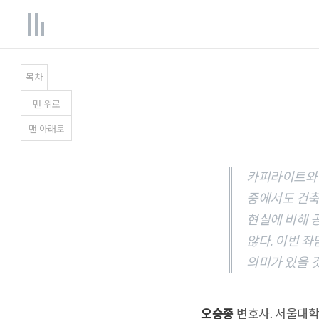
목차
맨
위
로
맨
아래
로
카피라이트와 
중에서도 건축
현실에 비해 
않다. 이번 
의미가 있을 
오승종
변호사. 서울대학