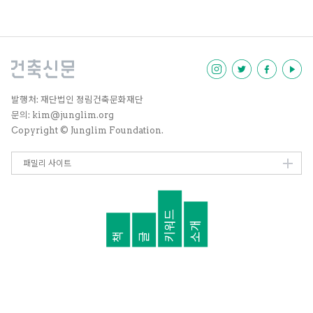
계와 관련한 지식도 없이 그리고 있
는 게 아닌가하는 생각이 들었다.
그러다 덜컥 당선되기도 하고, 아프
리카 알제리 등지에서 내가 그린 도
시가 실제로 생기기도 할 것 같았
다. 그러다 보니 건축보다 더 큰 스
케일을 공부해야겠다는 생각으로
유학을 갔다.
발행처: 재단법인 정림건축문화재단
문의: kim@junglim.org
Copyright © Junglim Foundation.
패밀리 사이트
키워드
소개
책
글