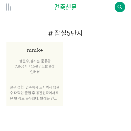
# 잠실5단지
mmk+
맹필수, 김지훈, 문동환
7,864자 / 16분 / 도판 8장
인터뷰
실무 경험: 건축에서 도시까지 맹필
수 대학원 졸업 후 공간건축에서 5
년 반 정도 근무했다. 원래는 건축
설계 업무를 기대하고 입사했는데,
당시 공간건축은 턴키나 해외사업
을 많이 하고 있었고, 내가 맡았던
프로젝트들은 굉장히 규모가 컸다.
바쁘게 일하다가 문득 내가 도시 설