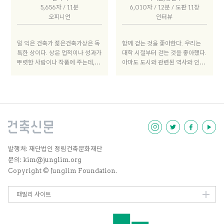
시공할 때 기능공 옆에 붙어 지내다
5,656자 / 11분
6,010자 / 12분 / 도판 11장
보니 사무실에 앉아있을 때보다 실
오피니언
인터뷰
무를 많이 익힐 수 있었다.
덜 익은 건축가 젊은건축가상은 독
함께 걷는 것을 좋아한다. 우리는
특한 상이다. 상은 업적이나 성과가
대학 시절부터 걷는 것을 좋아했다.
뚜렷한 사람이나 작품에 주는데, 젊
아마도 도시와 관련된 역사와 인문
은건축가상은 소위 잠재력을 가진
학 수업으로 서울 동네 답사를 다닐
사람에게 주는 상이다. 젊은 건축가
때부터였던 것으로 기억한다. 그때
지원 프로그램으로 시작한 젊은건
부터 볕이 좋은 날, 틈이 생기는 날
축가상은 올해로 10주년을 맞았
이면 함께 산책하며 도시 구석구석
다. 실은 2005년 신인건축상으로
을 관찰하곤 했다. 가려지고 덧대어
시작해, 2008년 젊은건축가상으
진 것을 발견하고, 무심코 지나치던
로 개편되어 2018년까지 13해가
많은 것을 다시 보는 것을 좋아한
되었다. 지난 10월 열린 10주년 전
다. 재밌고 신선한 것들은 사진으로
시를 통해 보인 수상자들의 이후 작
기록해두는데, 나중에 들춰보며 도
발행처: 재단법인 정림건축문화재단
업은 그들이 건축계에 잘 자리 잡고
무지 무엇을 남기고 싶었는지 모르
문의: kim@junglim.org
있다는 것을 보여주었다.
는 것들과 그때는 미처 보지 못했던
Copyright © Junglim Foundation.
풍경에 즐거워한다. 그리고 언젠가
는 우리가 경험하는 풍경들 속에 우
패밀리 사이트
리 흔적을 어떤 식으로든 남겨보자
고 다짐한다.