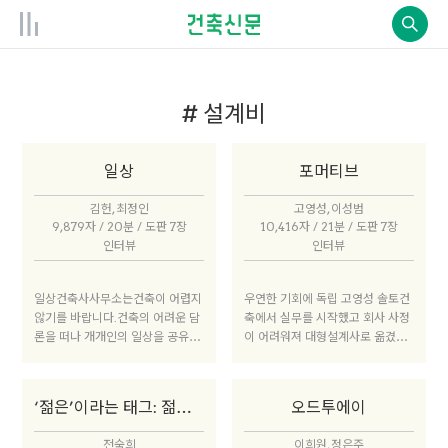
# 설계비
일상
포머티브
김헌, 최정인
고영성, 이성범
9,879자 / 20분 / 도판 7장
10,416자 / 21분 / 도판 7장
인터뷰
인터뷰
일상건축사사무소는건축이 어렵지
우연한 기회에 독립 고영성 솔토건
않기를 바랍니다.건축의 어려운 담
축에서 실무를 시작했고 회사 사정
론을 떠나 개개인의 일상을 공유하
이 어려워져 대형설계사로 옮겼지
고 그 일상을 건축에 담아내고자 합
만 큰 규모의 회사가 나와는 맞지
니다.
않았다. 그러던 중 우연한 기회에
프로젝트를 받아서 독립하게 됐다.
‘젊은’이라는 태그: 젊은 건축가, 미숙한 혹은 값싼? 아니, 차세대
오드투에이
처음에는 인테리어부터 직접 시공
까지 다양한 일을 했다. 현장에서
전숙희
이희원, 정은주