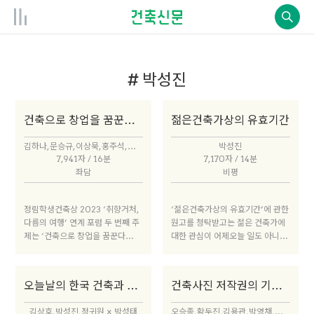
# 박성진
건축으로 창업을 꿈꾼다면 – 창업
젊은건축가상의 유효기간
김하나, 문승규, 이상묵, 홍주석, 박성진
박성진
7,941자 / 16분
7,170자 / 14분
좌담
비평
정림학생건축상 2023 ‘취향거처,
‘젊은건축가상의 유효기간’에 관한
다름의 여행’ 연계 포럼 두 번째 주
원고를 청탁받고는 젊은 건축가에
제는 ‘건축으로 창업을 꿈꾼다
대한 관심이 어제오늘 일도 아니고,
면’이다. 건축 전공 지식을 바탕으
젊은건축가상 또한 10년이 넘었는
로 자신의 관심사를 사업화하여 새
데 왜 새삼스레 또 젊은 건축가일까
로운 길을 개척함으로써 건축의 경
생각했다. 아마도 그 출발점에서 그
오늘날의 한국 건축과 건축 저널리즘
건축사진 저작권의 기준들
계를 넓히는 이들과 한자리에 모였
들 세대와 지금의 현상에 대한 의
다. 첫 번째 순서로 건축이라는 공
심, 그리고 전환적 모색을 기대하는
김상호, 박성진, 정귀원 × 박성태
오승종, 황두진, 김용관, 박영채, 박성진