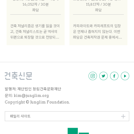
통된 배경을 가진 기획자/사업가/
것 같다. 유효기간이라는 말 자체가
16,052자 / 30분
15,817자 / 30분
디렉터인 김하나(서울소셜스탠다
모종의 문제의식에서 비롯된 것 아
좌담
좌담
드 대표), 문승규(블랭크 대표), 이
니겠는가. 그렇지 않아도 젊은 건축
상묵(스테이폴리오 대표), 홍주석
가라는 계층이 상품화되고 지나치
(어반플레이 대표)이 각자의 창업
게 소모적으로 소비되고 있다는 생
건축 저널리즘은 생기를 잃을 것이
카피라이트와 카피레프트의 입장
경험과 사업을 소개했고, 이어진 토
각을 지울 수 없던 참이다. 이 상을
고, 건축 저널리스트는 곧 역사의
은 언제나 좁혀지지 않는다. 이번
론 시간에는 박성진(사이트앤페이
밖에서 바라보며 응원하는 한 명의
뒤편으로 퇴장할 것으로 전망되어
좌담은 건축저작권 문제 중에서도
지 대표)의 진행으로 창업이라는
건축인으로, 그리고 젊은건축가상
왔다. 이러한 격랑 속에서 『와이
건축사진의 복제권을 다루고자 했
특정 시기와 상황, 그리고 건축 혹
단행본의 필자와 에디터로 참여한
드AR』, 『공간』, 『다큐멘텀』
다. 건축 작업이 사진, 영상 등 온갖
은 공간이 소비재로서 사람들에게
경험을 바탕으로 냉정과 열정을 오
등 국내의 건축 저널은 자신만의 차
형태로 복제되는 현실에 비해 공개
공급되고 경험되는 측면에 초점을
가며 생각을 적어보려 한다.
별성을 유지하며 거센 바람에 맞서
적인 논의가 거의 없다보니, 이와
맞춘 공간 비즈니스에 관해 이야기
고 있다. 해외발 건축 프로젝트 소
관련한 구체적인 기준과 대안을 찾
를 나누었다.
개 웹사이트의 붐 속에서도 종이 잡
는 것 역시 쉽지 않다. 이번 좌담에
지의 생명력을 잃지 않고, 오히려
는 저작권 전문 변호사를 초대했고,
목소리를 높이고 있다. 고군분투하
해당 논의를 테이블 위로 올려놓는
는 이들 매체의 편집장을 초대해 현
것만으로도 의미가 있을 것이다.
발행처: 재단법인 정림건축문화재단
재 건축 저널의 상황과 고민, 그리
문의: kim@junglim.org
고 한국 건축을 바라보는 시선을 통
Copyright © Junglim Foundation.
해 지난 한해를 돌아봤다.
패밀리 사이트