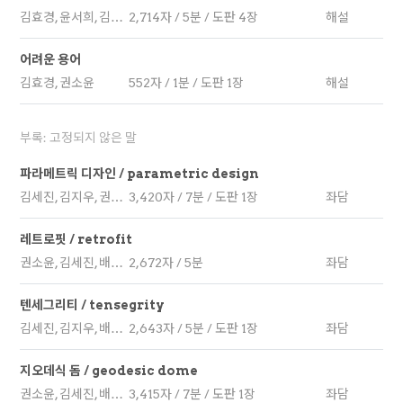
김효경, 윤서희, 김예원, 김지우, 장준하, 정윤정, 최병하, 김다형, 권소윤
2,714자 / 5분 / 도판 4장
해설
어려운 용어
김효경, 권소윤
552자 / 1분 / 도판 1장
해설
부록: 고정되지 않은 말
파라메트릭 디자인 / parametric design
김세진, 김지우, 권소윤, 배윤경, 심서영, 여명은, 이민영, 이진, 최병하
3,420자 / 7분 / 도판 1장
좌담
레트로핏 / retrofit
권소윤, 김세진, 배윤경, 심서영, 이진
2,672자 / 5분
좌담
텐세그리티 / tensegrity
김세진, 김지우, 배윤경, 심서영, 이진, 최병하
2,643자 / 5분 / 도판 1장
좌담
지오데식 돔 / geodesic dome
권소윤, 김세진, 배윤경, 이진, 최병하
3,415자 / 7분 / 도판 1장
좌담