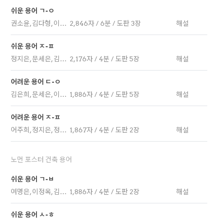
쉬운 용어 ㄱ-ㅇ
권소윤, 김다형, 이민영, 문세은, 심서영, 김지우, 김수영, 이정옥
2,846자 / 6분 / 도판 3장
해설
쉬운 용어 ㅈ-ㅍ
정지은, 문세은, 김은희, 김예원, 어주희, 정윤정, 김수영, 여명원, 최병하
2,176자 / 4분 / 도판 5장
해설
어려운 용어 ㄷ-ㅇ
김은희, 문세은, 이정옥, 최병하, 장준하, 윤서희, 심서영
1,886자 / 4분 / 도판 5장
해설
어려운 용어 ㅈ-ㅍ
어주희, 정지은, 정윤정, 김예원, 김수영, 김지우, 이민영
1,867자 / 4분 / 도판 2장
해설
노먼 포스터 건축 용어
쉬운 용어 ㄱ-ㅂ
여명은, 이정옥, 김효경, 김은희, 어주희, 이민영
1,886자 / 4분 / 도판 2장
해설
쉬운 용어 ㅅ-ㅎ