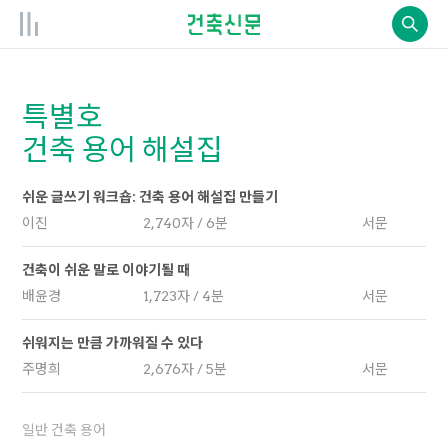
특별호
건축 용어 해설집
쉬운 글쓰기 워크숍: 건축 용어 해설집 만들기
이진
2,740자 / 6분
서문
건축이 쉬운 말로 이야기될 때
배윤경
1,723자 / 4분
서문
쉬워지는 만큼 가까워질 수 있다
주명희
2,676자 / 5분
서문
일반 건축 용어