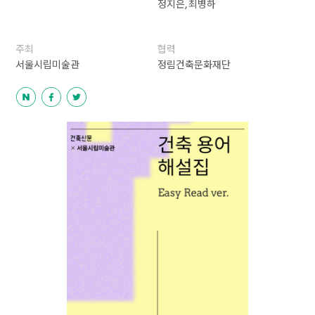
정지은, 최병하
주최
협력
서울시립미술관
정림건축문화재단