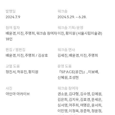
발행일
워크숍
2024.7.9
2024.5.29. ~ 6.28.
참여 필자
워크숍 기획/운영
배윤경, 이진, 주명희, 워크숍 참여자
이진, 황지원 (서울시립미술관)
18인
편집 / 웹편집
워크숍 연사
배윤경, 이진, 주명희 / 김상호
김세진, 배윤경, 이진, 주명희
교열 도움
운영 도움
정진서, 허유진, 황지원
『SPACE(공간)』, 이보배,
신혜원, 조성현
사진
워크숍 참여자
아인아 아카이브
권소윤, 김다형, 김수영, 김예원,
김은희, 김지우, 김효경, 문세은,
심서영, 어주희, 여명은, 윤서희,
이민영, 이정옥, 장준하, 정윤정,