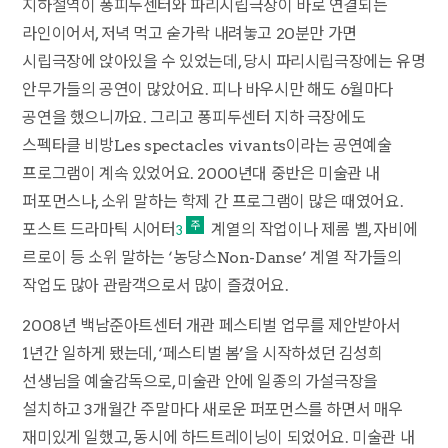
지하철역이 퐁피두센터와 파리시립극장이 바로 연결되는
라인이어서, 저녁 먹고 숟가락 내려놓고 20분만 가면
시립극장에 앉아있을 수 있었는데, 당시 파리시립극장에는 유명
안무가들의 공연이 많았어요. 피나 바우시만 해도 6월마다
공연을 했으니까요. 그리고 퐁피두센터 지하 극장에도
스펙타클 비방Les spectacles vivants이라는 공연예술
프로그램이 계속 있었어요. 2000년대 중반은 미술관 내
퍼포먼스나, 소위 말하는 학제 간 프로그램이 많은 때였어요.
포스트 드라마틱 시어터
계열의 작업이나 제롬 벨, 자비에
3
르로이 등 소위 말하는 ‘농당스Non-Danse’ 계열 작가들의
작업도 많아 관람객으로서 많이 즐겼어요.
2008년 백남준아트센터 개관 페스티벌 업무를 제안받아서
1년간 일하게 됐는데, ‘페스티벌 봄’을 시작하셨던 김성희
선생님을 예술감독으로, 미술관 안에 일종의 가설극장을
설치하고 3개월간 주말마다 새로운 퍼포먼스를 하면서 매우
재미있게 일했고, 동시에 하드트레이닝이 되었어요. 미술관 내