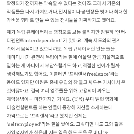
확정되기 전까지는 약속할 수 없다는 것이죠. 그래서 기존의
작품들을 다시 가져오거나, 전시장이나 공연장을 벗어나 최대한
가벼운 형태로 만들 수 있는 전시들을 기획하기도 했어요.
제가 독립 큐레이터라는 명칭으로 보통 불리지만 엄밀히 ‘인터-
디펜던트interdependent’ 가 맞아요. 계속 제도와의 관계
속에서 움직이고 있으니까요. 독립 큐레이터란 말을 들을
때마다, 내가 완전히 독립이라는 말에 어울릴 만큼 자율적으로
일하는 게 아니어서 부담스럽기도 하고, 적절한 언어가 뭘까
생각해보기도 했어요. 이를테면 ‘프리랜서freelance’라는
용어도 있지만 어원은 중세 유럽의 창 들고 싸우는 기사에서 온
것이잖아요. 결국 여러 영주들을 위해 고용되어 싸우는
계약용병이니 마찬가지인 거예요. (웃음) 우디 앨런 영화에
미술컨설턴트를 하는 인물이 등장해 자신을 소개하는데
자막으로는 ‘프리랜서’라고 했지만 실제는
‘selfemployed’라는 말을 썼어요. 그렇다면 나도 그와 같은
자영업자인가 싶은데, 저는 일을 해도 돈을 못 버니 ‘또