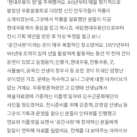
‘현대무용의 밤’을 주목했어요. 80년부터 매월 정기적으로
열렸던 무용발표회로 다양한 신진 안무가들이 작품이
소개되었는데, 그곳에서 작품을 발표했던 분들이 지금
현대무용계의 중심을 잡고 계시죠. 국립현대무용단으로부터
전시 기획 제안을 받은 후 막상 뚜껑을 열고 보니
‘공간사랑’이라는 곳이 매우 복합적인 장소였어요. 1977년부터
90년대 초까지 십여 년을 활발하게 활동하는 동안 약 천여 건의
공연이 있었고 실험음악, 인형극, 현대무용, 전통무용, 굿,
사물놀이, 공옥진 선생의 창무극 등 모든 것이 뒤섞인 엄청난
곳이었던 거죠. 문제는 착수하고 보니 그곳에 대한 아카이브가
없는 거예요. 무용평론하셨던 고 김영태 선생님께서
예술자료원에 기증하신 리플렛 일부와 김수근문화재단의
사진들 정도였어요. 전시준비를 위해 강준혁, 강영걸 선생님 등
그곳의 기획과 운영을 맡으신 분들의 인터뷰를 진행했고
연보와 리플렛을 보면서 ‘공간사랑‘에 참여하신 분들에게
일일이 연락해 자료를 빌렸어요. 전체를 다 보여주는 아카이브