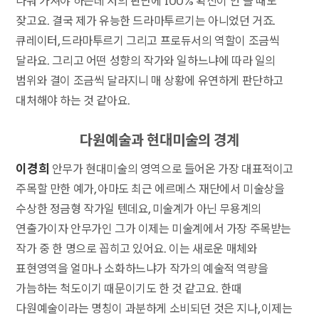
나눠 가져야 하는데 저의 판단에 100% 확신이 안 들 때도
잦고요. 결국 제가 유능한 드라마투르기는 아니었던 거죠.
큐레이터, 드라마투르기 그리고 프로듀서의 역할이 조금씩
달라요. 그리고 어떤 성향의 작가와 일하느냐에 따라 일의
범위와 결이 조금씩 달라지니 매 상황에 유연하게 판단하고
대처해야 하는 것 같아요.
다원예술과 현대미술의 경계
이경희
안무가 현대미술의 영역으로 들어온 가장 대표적이고
주목할 만한 예가, 아마도 최근 에르메스 재단에서 미술상을
수상한 정금형 작가일 텐데요, 미술계가 아닌 무용계의
연출가이자 안무가인 그가 이제는 미술계에서 가장 주목받는
작가 중 한 명으로 꼽히고 있어요. 이는 새로운 매체와
표현영역을 얼마나 소화하느냐가 작가의 예술적 역량을
가늠하는 척도이기 때문이기도 한 것 같고요. 한때
다원예술이라는 명칭이 과분하게 소비되던 것은 지나, 이제는