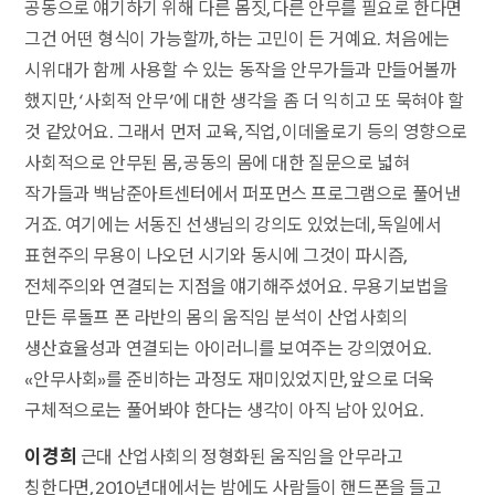
공동으로 얘기하기 위해 다른 몸짓, 다른 안무를 필요로 한다면
그건 어떤 형식이 가능할까, 하는 고민이 든 거예요. 처음에는
시위대가 함께 사용할 수 있는 동작을 안무가들과 만들어볼까
했지만, ‘사회적 안무’에 대한 생각을 좀 더 익히고 또 묵혀야 할
것 같았어요. 그래서 먼저 교육, 직업, 이데올로기 등의 영향으로
사회적으로 안무된 몸, 공동의 몸에 대한 질문으로 넓혀
작가들과 백남준아트센터에서 퍼포먼스 프로그램으로 풀어낸
거죠. 여기에는 서동진 선생님의 강의도 있었는데, 독일에서
표현주의 무용이 나오던 시기와 동시에 그것이 파시즘,
전체주의와 연결되는 지점을 얘기해주셨어요. 무용기보법을
만든 루돌프 폰 라반의 몸의 움직임 분석이 산업사회의
생산효율성과 연결되는 아이러니를 보여주는 강의였어요.
«안무사회»를 준비하는 과정도 재미있었지만, 앞으로 더욱
구체적으로는 풀어봐야 한다는 생각이 아직 남아 있어요.
이경희
근대 산업사회의 정형화된 움직임을 안무라고
칭한다면, 2010년대에서는 밤에도 사람들이 핸드폰을 들고