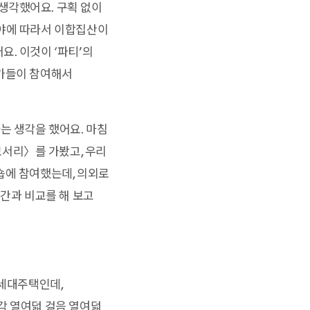
생각했어요. 구획 없이
분야에 따라서 이합집산이
. 이것이 ‘파티’의
축가들이 참여해서
는 생각을 했어요. 마침
서리〉를 가봤고, 우리
숍에 참여했는데, 의외로
공간과 비교를 해 보고
다세대주택인데,
각 열여덟 걸음 열여덟