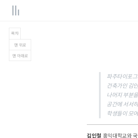
목차
맨
위
로
맨
아래
로
파주타이포그라
건축가인 김인
나머지 부분을
공간에 서서히
학생들이 모여
김인철
홍익대학교와 국민