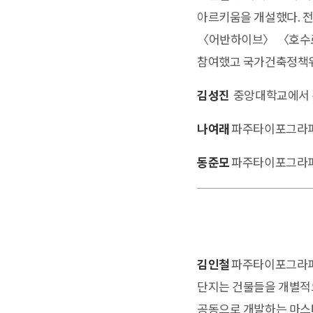
아르키움을 개설했다. 전
〈어반하이브〉 〈호수로
참여했고 국가건축정책위
김성진
중앙대학교에서 
나여래
파주타이포그라피
동준모
파주타이포그라피
김인철
파주타이포그라피학
단지는 건물들을 개별적으
공동으로 개발하는 마스