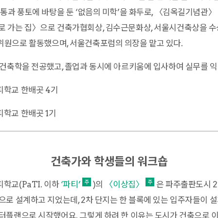
통과 풍토에 바탕을 둔 ‘없음의 미학’을 화두로, 〈김옥길기념관
 가는 집〉으로 건축가협회상, 김수근문화상, 서울시건축상을 수상
원으로 활동했으며, 서울건축포럼의 의장을 맡고 있다.
건축학을 전공했고, 졸업과 동시에 아르키움에 입사하여 실무를 익
학교 한배곳 4기
학교 한배곳 1기
건축가와 학생들의 워크숍
교(PaTI. 이하
‘파티’
)의
〈이상집〉
은 파주출판도시 2
로 설계하고 지었는데, 2차 단지는 한 블록에 있는 입주자들이 
터플랜으로 시작했어요. 그렇게 하려 한 이유는 도시가 건축으로 