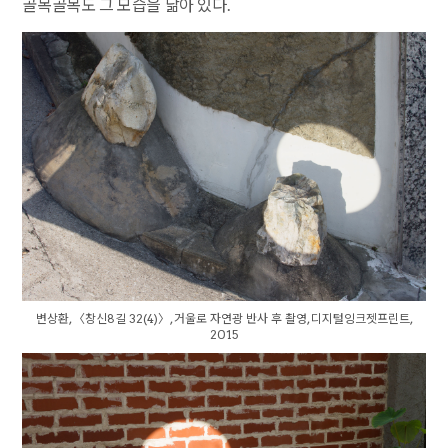
골목골목도 그 모습을 닮아 있다.
변상환, 〈창신8길 32(4)〉, 거울로 자연광 반사 후 촬영, 디지털잉크젯프린트,
2015