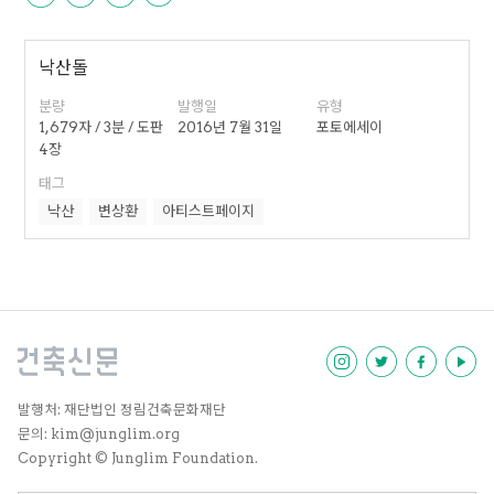
낙산돌
분량
발행일
유형
1,679자 / 3분 / 도판
2016년 7월 31일
포토에세이
4장
태그
낙산
변상환
아티스트페이지
발행처: 재단법인 정림건축문화재단
문의: kim@junglim.org
Copyright © Junglim Foundation.