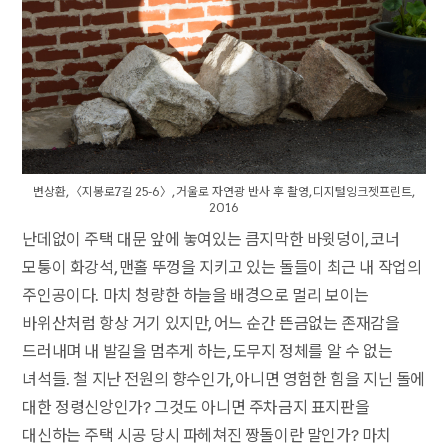
변상환, 〈지봉로7길 25-6〉, 거울로 자연광 반사 후 촬영, 디지털잉크젯프린트,
2016
난데없이 주택 대문 앞에 놓여있는 큼지막한 바윗덩이, 코너
모퉁이 화강석, 맨홀 뚜껑을 지키고 있는 돌들이 최근 내 작업의
주인공이다. 마치 청량한 하늘을 배경으로 멀리 보이는
바위산처럼 항상 거기 있지만, 어느 순간 뜬금없는 존재감을
드러내며 내 발길을 멈추게 하는, 도무지 정체를 알 수 없는
녀석들. 철 지난 전원의 향수인가, 아니면 영험한 힘을 지닌 돌에
대한 정령신앙인가? 그것도 아니면 주차금지 표지판을
대신하는 주택 시공 당시 파헤쳐진 짱돌이란 말인가? 마치