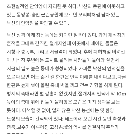
초현실적인 안양암이 자리한 듯 하다. 낙산의 동편에 이웃하고
있는 동망봉-숭인 근린공원에 오르면 꼬리뼈처럼 남아 있는
낙산의 안양암을 확인할 수 있다.
낙산 성곽 아래 창신동에는 커다란 절벽이 있다. 과거 채석장의
흔적을 그대로 간직한 절개지인데 이곳에서 떼어진 돌들은
시청과 총독부, 그리고 서울역이 되었다. 후에 폐허처럼 버려진
이 채석장 주변에는 도시로 몰려든 사람들이 들어와 살면서
지금의 밀도 높은 동네가 형성되었다. 가파른 낙산의 언덕길을
오르다 보면 어느 순간 길 한편은 언덕 아래를 내려다보고, 다른
한편은 높게 쌓아 올린 축대 벽을 끼고 걷는 경험을 하게 된다.
평지의 축대라면 별 감흥이 없겠지만, 절개지의 언덕에 약 10m
높이의 축대 위에 집들이 올라앉은 모습은 마치 성곽을 보는
듯하다. 어색할 것 없이, 멀지 않은 낙산 능선에는 옛 한양
도성의 모습이 간직되어 있다. 태조이래 오랜 시간 동안 축성과
증축, 보수가 이루어진 고성古城의 역사를 연결하며 주택가