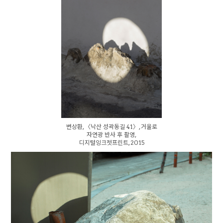
변상환, 〈낙산 성곽동길 41〉, 거울로
자연광 반사 후 촬영,
디지털잉크젯프린트, 2015