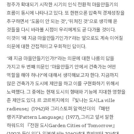
정주가 확대되기 시작한 시기의 인식 전환적 마을만들기의
흐름이 동시에 나타나고 있다. 또 한편으론 압축적 경제성장을
추구하면서 ‘도움이 안 되는 것’, ‘뒤처진 것’으로 생각해 온
것들을 다시 바라볼 시점이 우리에게도 곧 다가올 것이다.
이것이 ‘왜 지금 마을만들기인가?’라는 앞으로도 계속 이어질
의문에 대한 간접적이고 우회적인 답이다.
‘왜 지금 마을만들기인가?’라는 의문에 대한 나름의 답을
가지고 두 번째 의문인 ‘마을만들기 안에서 건축가는 어떤
역할을 해야 하나?’에 대해서 생각해보고자 한다. 지금까지
많은 건축가가 도시에 제안을 하고 이를 구현화하기 위해서
노력했다. 그 중에는 현재 도시의 형태와 기능에 지대한 영향을
준 제안도 있다. 르 코르뷔지에의 『빛나는 도시La ville
radieuse』(1942)와 그리스토퍼 알렉산더의 『패턴
랭귀지Pattern Language』(1977), 그리고 앞서 말한
하워드의 『전원 도시Garden Cities of Tomorrow』
(1902) 등이 있다. 일본에서는 1960년대 후반부터 70년대