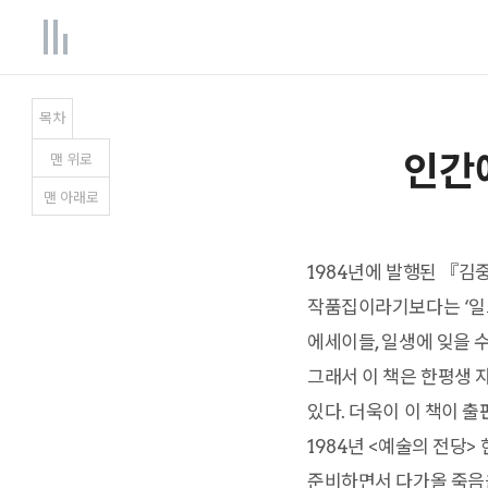
목차
인간
맨
위
로
맨
아래
로
1984년에 발행된 『김중
작품집이라기보다는 ‘일그
에세이들, 일생에 잊을 
그래서 이 책은 한평생 
있다. 더욱이 이 책이 
1984년 <예술의 전당
준비하면서 다가올 죽음을