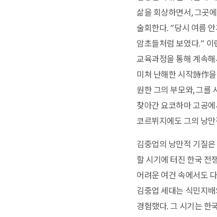
삶을 회상하면서, 그곳에
술회한다. “당시 여름 
암초들처럼 보였다.” 이
교육과정을 통해 계속해서
미쳐 난해한 시작詩作을
원한 그의 부모와, 그를
찾아간 요코하마 고공에서
코르뷔지에도 그의 낭만
김중업의 낭만적 기질은
할 시기에 터진 한국 전
어려운 여건 속에서도 다
김중업 세대는 식민지배
경험했다. 그 시기는 한