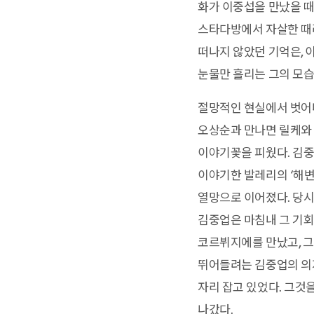
화가 이중섭을 만났을 때
스타다방에서 자살한 때
떠나지 않았던 기억은, 
눈물만 흘리는 그의 모습
절망적인 현실에서 벗어나
오상순과 만나면 릴케와 
이야기꽃을 피웠다. 김중
이야기한 발레리의 ‘해변
열망으로 이어졌다. 당시
김중업은 마침내 그 기회
코르뷔지에를 만났고, 그
뛰어들려는 김중업의 의지
자리 잡고 있었다. 그것
나갔다.