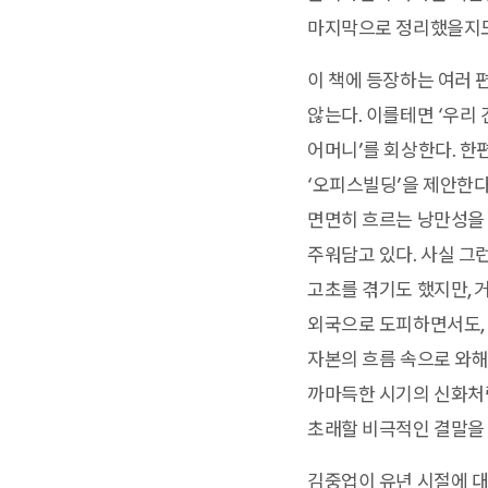
마지막으로 정리했을지도
이 책에 등장하는 여러 
않는다. 이를테면 ‘우리
어머니’를 회상한다. 한
‘오피스빌딩’을 제안한다
면면히 흐르는 낭만성을 
주워담고 있다. 사실 그
고초를 겪기도 했지만, 
외국으로 도피하면서도, 
자본의 흐름 속으로 와해
까마득한 시기의 신화처럼
초래할 비극적인 결말을 
김중업이 유년 시절에 대