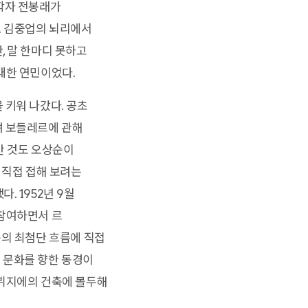
문학자 전봉래가
. 김중업의 뇌리에서
, 말 한마디 못하고
대한 연민이었다.
 키워 나갔다. 공초
며 보들레르에 관해
간 것도 오상순이
 직접 접해 보려는
. 1952년 9월
 참여하면서 르
축의 최첨단 흐름에 직접
 문화를 향한 동경이
르뷔지에의 건축에 몰두해