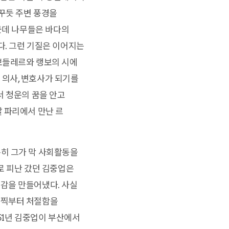
꿈꾸듯 주변 풍경을
군데 나무들은 바다의
다. 그런 기질은 이어지는
보들레르와 랭보의 시에
 의사, 변호사가 되기를
서 청운의 꿈을 안고
 파리에서 만난 르
히 그가 막 사회활동을
로 피난 갔던 김중업은
감을 만들어냈다. 사실
일찍부터 처절함을
51년 김중업이 부산에서