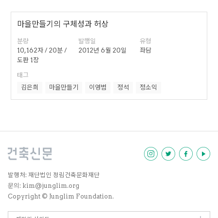
마을만들기의 구체성과 허상
분량
발행일
유형
10,162자 / 20분 /
2012년 6월 20일
좌담
도판 1장
태그
김은희
마을만들기
이영범
정석
정소익
발행처: 재단법인 정림건축문화재단
문의: kim@junglim.org
Copyright © Junglim Foundation.