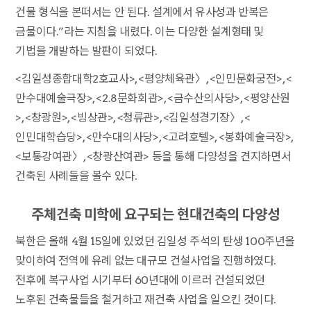
건물 형식을 본떠서는 안 된다. 설계에서 유사성과 반복은
금물이다.”라는 지침을 내렸다. 이는 다양한 설계형태 및
기법을 개발하는 발판이 되었다.
<김일성종합대학2호교사>, <평양체육관〉, <인민문화궁전>, <
만수대예술극장>, <2.8문화회관>, <금수산의사당>, <평양산원
>, <창광원>, <빙상관>, <청류관>, <김일성경기장〉, <
인민대학습당>, <만수대의사당>, <고려호텔>, <봉화예술극장>,
<보통강여관〉, <창광산여관> 등을 통해 다양성을 견지하면서
건축된 사례들을 볼수 있다.
주체건축 미학에 요구되는 현대건축의 다양성
북한은 올해 4월 15일에 있었던 김일성 주석의 탄생 100주년을
맞이하여 전역에 유례 없는 대규모 건설사업을 진행하였다.
전후에 복구사업 시기부터 60년대에 이르러 건설되었던
노후된 건축물들을 철거하고 재건축 사업을 일으킨 것이다.