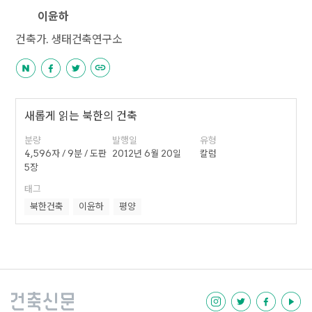
이윤하
건축가. 생태건축연구소
새롭게 읽는 북한의 건축
분량
발행일
유형
4,596자 / 9분 / 도판
2012년 6월 20일
칼럼
5장
태그
북한건축
이윤하
평양