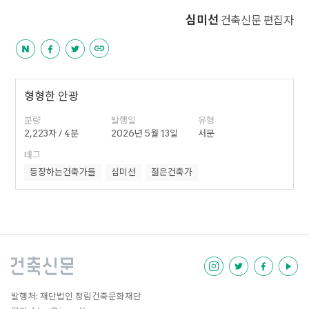
심미선
건축신문 편집자
형형한 안광
분량
발행일
유형
2,223자 / 4분
2026년 5월 13일
서문
태그
등장하는건축가들
심미선
젊은건축가
발행처: 재단법인 정림건축문화재단