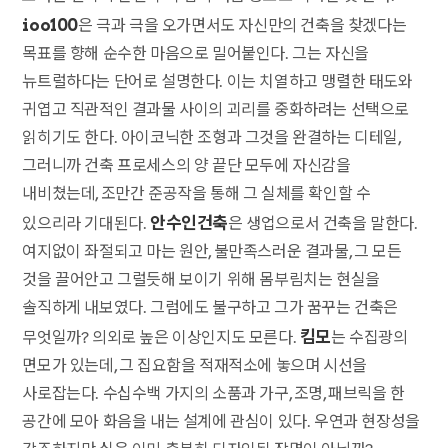
ioo100
은 극과 극을 오가면서도 자신만의 건축을 찾겠다는
목표를 향해 순수한 마음으로 밀어붙인다. 그는 자신을
뉴트럴하다는 단어로 설명한다. 이는 치열하고 맹렬한 태도와
귀엽고 직관적인 결과물 사이의 괴리를 중화하려는 선택으로
읽히기도 한다. 아이코닉한 조형과 그것을 완결하는 디테일,
그러니까 건축 프로세스의 양 끝단 모두에 자신감을
내비쳤는데, 조만간 준공작을 통해 그 실체를 확인할 수
안수인건축
있으리라 기대된다.
은 생업으로서 건축을 말한다.
여지없이 좌절되고 마는 원안, 불만족스러운 결과물, 그 모든
것을 끌어안고 그럴듯해 보이기 위해 몸부림치는 현실을
솔직하게 내보였다. 그럼에도 불구하고 그가 꿈꾸는 건축은
킴모
무엇일까? 의외로 높은 이상인지도 모른다.
는 수집광의
면모가 있는데, 그 집요함을 적재적소에 놓으며 시선을
사로잡는다. 수십수백 가지의 소품과 가구, 조명, 패브릭을 한
공간에 모아 화음을 내는 설계에 관심이 있다. 우연과 현장성을