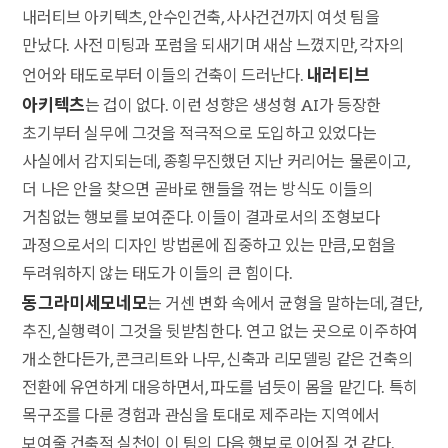
내러티브 아키텍츠, 안수인건축, 사사건건까지 여섯 팀을
만났다. 사전 미팅과 포럼을 되새기며 새삼 느꼈지만, 각자의
내러티브
언어와 태도로부터 이들의 건축이 드러난다.
아키텍츠
는 겁이 없다. 이런 성향은 생성형 AI가 등장한
초기부터 실무에 그것을 적극적으로 도입하고 있었다는
사실에서 감지되는데, 종횡무진했던 지난 커리어는 물론이고,
더 나은 안을 찾으면 곧바로 핸들을 꺾는 방식도 이들의
거침없는 행보를 보여준다. 이들이 결과로서의 조형보다
과정으로서의 디자인 방법론에 집중하고 있는 만큼, 모험을
두려워하지 않는 태도가 이들의 큰 힘이다.
동그라미세모네모
는 거센 변화 속에서 균형을 말하는데, 결단,
추진, 실행력이 그것을 뒷받침한다. 연고 없는 곳으로 이주하여
개소한다든가, 콘크리트와 나무, 신축과 리모델링 같은 건축의
전환에 유연하게 대응하면서, 파도를 넘듯이 몸을 맡긴다. 특히
목구조를 다룬 경험과 관심을 토대로 제주라는 지역에서
보여줄 건축적 실천이 이 팀의 다음 행보로 이어질 것 같다.