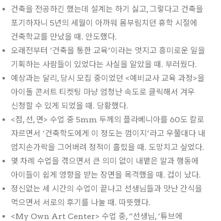
건축을 전공하긴 했는데 설계는 하기 싫고, 그렇다고 건축을
포기하자니 5년의 세월이 아까워 몸부림치던 휴학 시절에
건축학교를 만났을 때. 안도했다.
오래전부터 ‘건축을 통한 교육’이라는 멋지고 흥미로운 일을
기획하는 사람들이 있었다는 사실을 알았을 때. 부러웠다.
예상과는 달리, 당시 모집 중이었던 <예비교사 교육 과정>을
아이돌 콘서트 티켓팅 마냥 엄청난 속도로 클릭해서 겨우
신청할 수 있게 되었을 때. 당황했다.
<점, 선, 면> 수업 중 5mm 두께의 플라베니아를 60도 칼로
자르면서 ‘건축학도에게 이 정도는 껌이지’라고 우쭐대다 내
엄지손가락을 그어버려 정적이 흘렀을 때. 도망치고 싶었다.
몇 차례 수업을 겪으면서 큰 의미 없이 내뱉은 말과 행동에
아이들이 쉽게 영향을 받는 장면을 목격했을 때. 겁이 났다.
정신없는 세 시간의 수업이 끝나고 선생님들과 맛난 간식을
먹으면서 서로의 후기를 나눌 때. 따뜻했다.
<My Own Art Center> 수업 중, “선생님, ‘튜브에