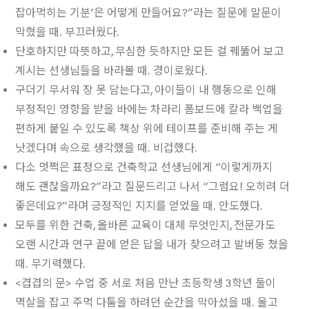
잡아먹히는 기분’은 어떻게 만들어요?”라는 질문에 말문이
막혔을 때. 부끄러웠다.
단호하지만 따뜻하고, 무심한 듯하지만 모든 걸 꿰뚫어 보고
계시는 선생님들을 바라볼 때. 경이로웠다.
구더기 무서워 장 못 담는다고, 아이들이 내 행동으로 인해
부정적인 영향을 받을 바에는 차라리 폼보드에 칼라 백업을
편하게 붙일 수 있도록 책상 위에 테이프를 준비해 주는 게
낫겠다며 속으로 생각했을 때. 비겁했다.
다소 멋쩍은 표정으로 건축학교 선생님에게 “이렇게까지
해도 괜찮을까요?”라고 질문드리고 나서 “그럼요! 오히려 더
좋은데요?”라며 긍정적인 지지를 얻었을 때. 안도했다.
모두를 위한 건축, 올바른 교육이 대체 무엇인지, 전문가도
오랜 시간과 연구 끝에 얻은 답을 내가 찾으려고 발버둥 쳤을
때. 무기력했다.
<겹겹의 문> 수업 중 서로 처음 만난 초등학생 3학년 둘이
멱살을 잡고 주먹 다툼을 하려던 순간을 막아섰을 때. 울고