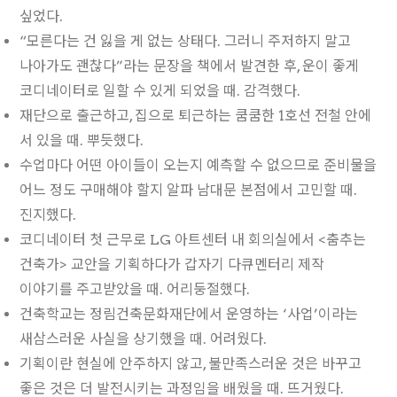
싶었다.
“모른다는 건 잃을 게 없는 상태다. 그러니 주저하지 말고
나아가도 괜찮다”라는 문장을 책에서 발견한 후, 운이 좋게
코디네이터로 일할 수 있게 되었을 때. 감격했다.
재단으로 출근하고, 집으로 퇴근하는 쿰쿰한 1호선 전철 안에
서 있을 때. 뿌듯했다.
수업마다 어떤 아이들이 오는지 예측할 수 없으므로 준비물을
어느 정도 구매해야 할지 알파 남대문 본점에서 고민할 때.
진지했다.
코디네이터 첫 근무로 LG 아트센터 내 회의실에서 <춤추는
건축가> 교안을 기획하다가 갑자기 다큐멘터리 제작
이야기를 주고받았을 때. 어리둥절했다.
건축학교는 정림건축문화재단에서 운영하는 ‘사업’이라는
새삼스러운 사실을 상기했을 때. 어려웠다.
기획이란 현실에 안주하지 않고, 불만족스러운 것은 바꾸고
좋은 것은 더 발전시키는 과정임을 배웠을 때. 뜨거웠다.