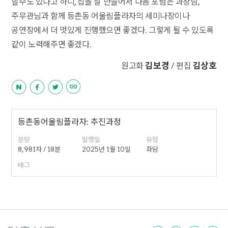
할수도 있다고 하니, 집을 잘 만들어서 다음 포럼은 과장님,
주무관님과 함께 등촌동 어울림플라자의 세미나장이나
공연장에서 더 멋있게 진행했으면 좋겠다. 그렇게 될 수 있도록
같이 노력해주면 좋겠다.
김보경
김상호
원고화
/ 편집
등촌동어울림플라자: 추진과정
분량
발행일
유형
8,981자 / 18분
2025년 1월 10일
좌담
태그