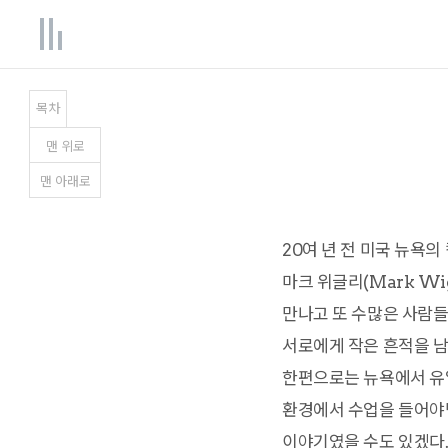
목차
맨
위
로
맨
아래
로
20여 년 전 미국 뉴욕
마크 위글리(Mark W
만나고 또 수많은 사람들
서로에게 작은 흔적을 남
한편으로는 뉴욕에서 유
환경에서 수업을 들어야
이야기였을 수도 있겠다.