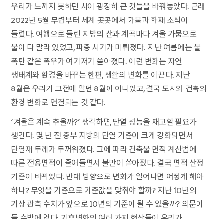
우리가 느끼지 못하던 사이 굉장히 큰 것들을 바꿔놓았다. 근래
2022년 5월 무렵부터 세계 곳곳에서 가뭄과 화재 소식이
들렸다. 여행으로 들린 지방의 산과 계곡마다 겨울 가뭄으로
물이 다 말라 있었고, 파종 시기가 미뤄졌다. 지난 여름에는 물
폭탄 같은 폭우가 여기저기 쏟아졌다. 이런 변화는 자연
생태계와 환경을 바꾸는 한편, 생활의 변화를 이끈다. 지난
8월은 우리가 그전에 알던 8월이 아니었고, 결국 도시와 건축의
환경 변화로 연결되는 것 같다.
‘겨울은 계속 추울까?’ 생각하면, 단열 성능을 재고할 필요가
생긴다. 몇 년 전 중부 지방의 단열 기준이 크게 강화되면서
단열재 두께가 두꺼워졌다. 그에 따라 건축물 면적 계산법에
따른 전용면적이 줄어들면서 불만이 쏟아졌다. 결국 면적 산정
기준이 바뀌었다. 반대 방향으로 변화가 일어나면 어떻게 해야
하나? 무엇을 기준으로 기준값을 맞춰야 할까? 지난 10년의
기상 관측 수치가 앞으로 10년의 기준이 될 수 있을까? 의문이
들 수밖에 없다. 기후변화의 여러 가지 현상들이 우리가