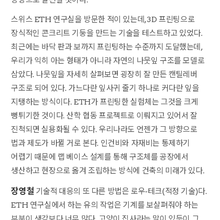
스위스 ETH 연구실을 방문한 적이 있는데, 3D 프린팅으로
장식적인 콘크리트 기둥을 만드는 기술을 테스트하고 있었다.
최근에는 바닥 판과 보까지 프린팅하는 수준까지 도달했는데,
우리가 익히 아는 형태가 아니라 자연의 나뭇잎 구조를 모델로
삼았다. 나뭇잎을 자세히 살펴보면 굉장히 잘 만든 캔틸레버
구조로 되어 있다. 가느다란 잎사귀 줄기 하나로 커다란 잎을
지탱하는 방식이다. ETH가 프린팅한 실험체는 그것을 크게
뻥튀기한 것이다. 산학 협동 프로젝트로 이뤄지고 있어서 잘
진척되면 실용화될 수 있다. 우리나라도 언젠가 그 방향으로
법과 제도가 바뀔 거로 본다. 인건비와 자재비는 통제하기
어렵기 때문에 랩 베이스 설계를 통해 구조체를 공장에서
생산하고 현장으로 옮겨 조립하는 방식에 건축의 미래가 있다.
장영철
기술적 대응의 또 다른 방법은 로우-테크(적정 기술)다.
ETH 연구실에서 하는 유의 작업은 기계를 보살펴줘야 하는
부분이 생각보다 너무 많다. 고양이 집사라는 말이 있듯이 그