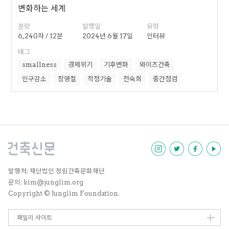
변화하는 세계
분량
발행일
유형
6,240자 / 12분
2024년 6월 17일
인터뷰
태그
smallness
경제위기
기후변화
와이즈건축
인구감소
장영철
적정기술
전숙희
중간점검
발행처: 재단법인 정림건축문화재단
문의: kim@junglim.org
Copyright © Junglim Foundation.
패밀리 사이트