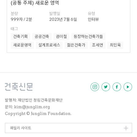
(공통 주제) 새로운 영역
분량
발행일
유형
999자 / 2분
2023년 7월 6일
인터뷰
태그
건축기획
공공건축
권이철
등장하는건축가들
새로운영역
설계프로세스
젊은건축가
조세연
최민욱
발행처: 재단법인 정림건축문화재단
문의: kim@junglim.org
Copyright © Junglim Foundation.
패밀리 사이트