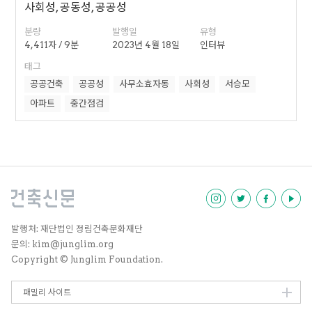
사회성, 공동성, 공공성
분량
발행일
유형
4,411자 / 9분
2023년 4월 18일
인터뷰
태그
공공건축
공공성
사무소효자동
사회성
서승모
아파트
중간점검
발행처: 재단법인 정림건축문화재단
문의: kim@junglim.org
Copyright © Junglim Foundation.
패밀리 사이트