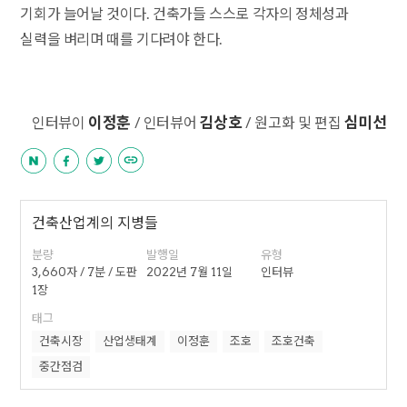
기회가 늘어날 것이다. 건축가들 스스로 각자의 정체성과
실력을 벼리며 때를 기다려야 한다.
이정훈
김상호
심미선
인터뷰이
/ 인터뷰어
/ 원고화 및 편집
건축산업계의 지병들
분량
발행일
유형
3,660자 / 7분 / 도판
2022년 7월 11일
인터뷰
1장
태그
건축시장
산업생태계
이정훈
조호
조호건축
중간점검