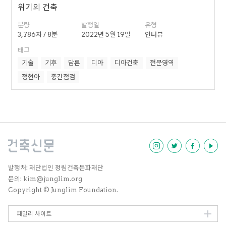
위기의 건축
분량
발행일
유형
3,786자 / 8분
2022년 5월 19일
인터뷰
태그
기술
기후
담론
디아
디아건축
전문영역
정현아
중간점검
발행처: 재단법인 정림건축문화재단
문의: kim@junglim.org
Copyright © Junglim Foundation.
패밀리 사이트