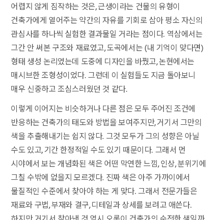
어렵지 않게 짐작하는 것은, 근생이라는 건물의 유형이
건축가에게 열어주는 약간의 자유를 기회로 삼아 평소 자신의
관심사를 하나씩 실험한 결과물일 거라는 점이다. 역삼에서는
그간 안 써본 구조와 재료였고, 도곡에서는 (내 기억이 맞다면)
형태 생성 논리였는데 도중에 디자인을 바꿨고, 논현에서는
매시브한 조형성이었다. 그런데 이 실험들도 지금 돌아보니
매우 신중하고 조심스러웠던 것 같다.
이렇게 이어지는 비슷하거나 다른 점은 모두 주어진 조건에
반응하는 건축가의 태도와 방법을 보여주지만, 거기서 그만의
색을 추출해내기는 쉽지 않다. 그것 모두가 그의 성향은 아닐
수도 있고, 기간 한정적일 수도 있기 때문이다. 그래서 먼
시야에서 보는 개념화된 색은 어떤 막연한 느낌, 인상, 분위기에
그칠 수밖에 없을지 모르겠다. 진짜 색은 아주 가까이에서
물질적인 수준에서 찾아야 하는 게 맞다. 그래서 전문가들은
재료와 구법, 부재와 결구, 디테일과 상세를 보려고 애쓴다.
하지만 거기서 찾아낸 것 역시 오롯이 건축가의 순전한 색일까