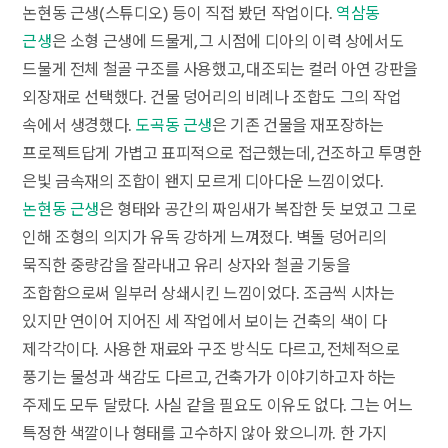
논현동 근생(스튜디오) 등이 직접 봤던 작업이다.
역삼동
근생
은 소형 근생에 드물게, 그 시점에 디아의 이력 상에서도
드물게 전체 철골 구조를 사용했고, 대조되는 컬러 아연 강판을
외장재로 선택했다. 건물 덩어리의 비례나 조합도 그의 작업
속에서 생경했다.
도곡동 근생
은 기존 건물을 재포장하는
프로젝트답게 가볍고 표피적으로 접근했는데, 건조하고 투명한
은빛 금속재의 조합이 왠지 모르게 디아다운 느낌이었다.
논현동 근생
은 형태와 공간의 짜임새가 복잡한 듯 보였고 그로
인해 조형의 의지가 유독 강하게 느껴졌다. 벽돌 덩어리의
묵직한 중량감을 잘라내고 유리 상자와 철골 기둥을
조합함으로써 일부러 상쇄시킨 느낌이었다. 조금씩 시차는
있지만 연이어 지어진 세 작업에서 보이는 건축의 색이 다
제각각이다. 사용한 재료와 구조 방식도 다르고, 전체적으로
풍기는 물성과 색감도 다르고, 건축가가 이야기하고자 하는
주제도 모두 달랐다. 사실 같을 필요도 이유도 없다. 그는 어느
특정한 색깔이나 형태를 고수하지 않아 왔으니까. 한 가지