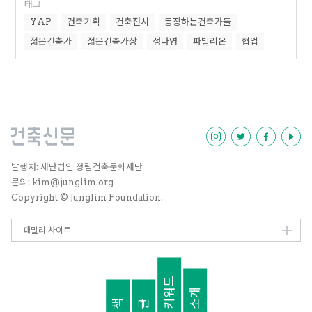
태그
YAP
건축기획
건축전시
등장하는건축가들
젊은건축가
젊은건축가상
정다영
파빌리온
협업
발행처: 재단법인 정림건축문화재단
문의: kim@junglim.org
Copyright © Junglim Foundation.
패밀리 사이트
키워드
소개
책
글