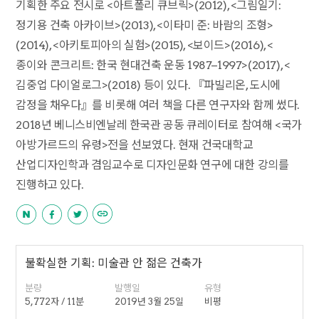
기획한 주요 전시로 <아트폴리 큐브릭>(2012), <그림일기:
정기용 건축 아카이브>(2013), <이타미 준: 바람의 조형>
(2014), <아키토피아의 실험>(2015), <보이드>(2016), <
종이와 콘크리트: 한국 현대건축 운동 1987–1997>(2017), <
김중업 다이얼로그>(2018) 등이 있다. 『파빌리온, 도시에
감정을 채우다』를 비롯해 여러 책을 다른 연구자와 함께 썼다.
2018년 베니스비엔날레 한국관 공동 큐레이터로 참여해 <국가
아방가르드의 유령>전을 선보였다. 현재 건국대학교
산업디자인학과 겸임교수로 디자인문화 연구에 대한 강의를
진행하고 있다.
불확실한 기획: 미술관 안 젊은 건축가
분량
발행일
유형
5,772자 / 11분
2019년 3월 25일
비평