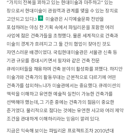
“가치의 전복을 꾀하고 있는 현대미술과 마주하고” 있는
장으로서 현대미술이 관람객과 관계를 맺을 수 있는 장치로
고안되고 있다.
미술관은 시각예술문화 전반을
3
포섭하려는 야심 찬 기획 속에서 파빌리온을 포함한 여러
사업에 젊은 건축가들을 초청했다. 물론 세계적으로 건축과
미술의 경계가 흐려지고 그 둘 간의 협업이 잦아진 것도
자연스러운 배경이었다. 국립현대미술관은 서울관 신축 등
기관 규모를 증대시키면서 필자와 같은 건축 전문
큐레이터들을 채용하며 건축 분야의 활성화를 꾀했다. 하지만
미술가와 건축가의 활동무대는 근본적으로 다르기에 어떤
건축가를 섭외하느냐가 미술관에서는 중요했다. 큐레이션의
맥락을 이해하고 유연한 예술적 실천이 가능한 건축가를
선택해야 했는데, 그 기준 중에는 건축가의 젊음이 중요한
준거였다. 물리적으로 젊다는 것에는 유연한 사고와 여러 제약
조건을 관대하게 이해하리라는 믿음이 깔려 있다.
지금은 익숙해 보이는 파빌리온 프로젝트조차 2010년대