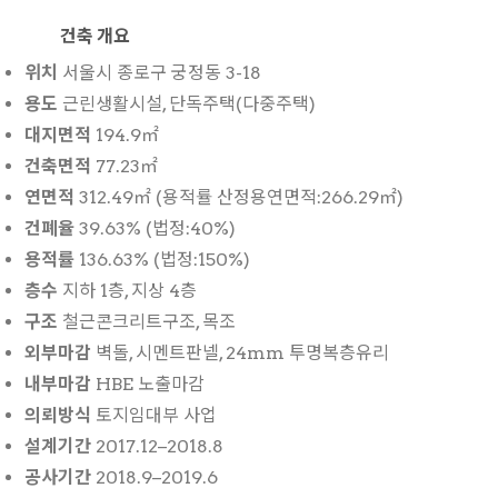
건축 개요
위치
서울시 종로구 궁정동 3-18
용도
근린생활시설, 단독주택(다중주택)
대지면적
194.9㎡
건축면적
77.23㎡
연면적
312.49㎡ (용적률 산정용연면적:266.29㎡)
건폐율
39.63% (법정:40%)
용적률
136.63% (법정:150%)
층수
지하 1층, 지상 4층
구조
철근콘크리트구조, 목조
외부마감
벽돌, 시멘트판넬, 24mm 투명복층유리
내부마감
HBE 노출마감
의뢰방식
토지임대부 사업
설계기간
2017.12–2018.8
공사기간
2018.9–2019.6