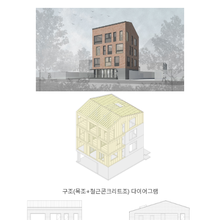
구조(목조+철근콘크리트조) 다이어그램