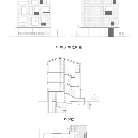
남측, 서측 입면도
단면도