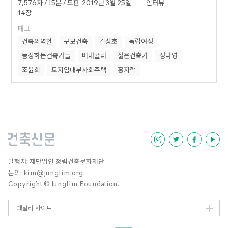
7,576자 / 15분 / 도판
2019년 3월 25일
인터뷰
14장
태그
건축의역할
구보건축
김상호
독립여정
등장하는건축가들
버내큘러
젊은건축가
정다영
조윤희
토지임대부사회주택
홍지학
발행처: 재단법인 정림건축문화재단
문의: kim@junglim.org
Copyright © Junglim Foundation.
패밀리 사이트