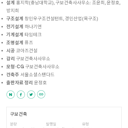
설계
홍지학(충남대학교), 구보건축사사무소: 조윤희, 윤정호,
방지희
구조설계
창민우구조컨설턴트, 경민산업(목구조)
전기설계
하나기연
기계설계
타임테크
조명설계
퓨즈
시공
코아즈건설
감리
구보건축사사무소
모형·CG
구보건축사사무소
건축주
서울소셜스탠다드
출판자료 정리
윤정호
구보건축
분량
발행일
유형