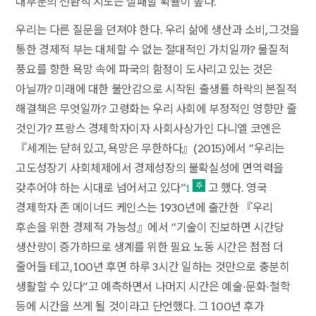
대부분의 전환적 시도는 실패할 확률이 높다.
우리는 다른 질문을 던져야 한다. 우리 삶에 생산과 소비, 그것을
통한 경제적 부는 대체할 수 없는 절대적인 가치일까? 물질적
풍요를 향한 욕망 속에 파국의 함정이 도사리고 있는 것은
아닐까? 미래에 대한 불안감으로 시작된 출생률 하락의 본질적
해결책은 무엇일까? 고령화는 우리 사회에 부정적인 영향만 줄
것인가? 프랑스 경제학자이자 사회사상가인 다니엘 코엔은
『세계는 닫혀 있고, 욕망은 무한하다』(2015)에서 “우리는
고도성장기 사회체제에서 경제성장의 불확실성에 면역력을
갖추어야 하는 시대로 넘어서고 있다”
고 했다. 영국
1
경제학자 존 메이너드 케인스는 1930년에 출간한 『우리
후손을 위한 경제적 가능성』에서 “기술이 진보하면 시간당
생산량이 증가하므로 생계를 위한 필요 노동 시간은 점점 더
줄어들 테고, 100년 후면 하루 3시간 일하는 것만으로 충분히
생활할 수 있다”고 예측하면서 나머지 시간은 예술·문화·철학
등에 시간을 쓰게 될 것이라고 단언했다. 그 100년 후가