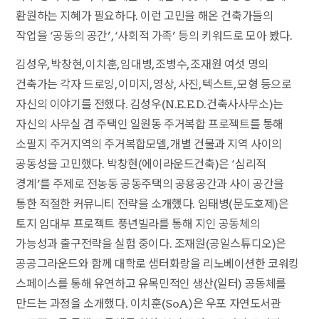
환원하는 지혜가 필요하다. 이런 고민을 해온 건축가들의
작업을 ‘공동의 공간’, ‘사회적 가족’ 등의 키워드로 모아 봤다.
김성우, 박창현, 이치훈, 임대병, 조병수, 조재원 여섯 명의
건축가는 각자 드로잉, 이미지, 영상, 사진, 텍스트, 모형 등으로
자신의 이야기를 전했다. 김성우(N.E.E.D.건축사사무소)는
자신의 사무실 겸 주택인 일원동 주거복합 프로젝트를 통해
소필지 주거지역의 주거복합모델, 개별 건물과 지역 사이의
공동성을 고민했다. 박창현(에이라운드건축)은 ‘심리적
경계’를 주제로 전농동 공동주택의 공용공간과 사이 공간을
통한 적절한 커뮤니티 전략을 소개했다. 임태병(문도호제)은
토지 임대부 프로젝트 풍년빌라를 통해 지인 공동체의
가능성과 출구전략을 실험 중이다. 조재원(공일스튜디오)은
공공그라운드와 함께 대학로 샘터화랑을 리노베이션한 코워킹
스페이스를 통해 유연하고 유목민적인 생산(일터) 공동체를
만드는 과정을 소개했다. 이치훈(SoA)은 우포 자연도서관