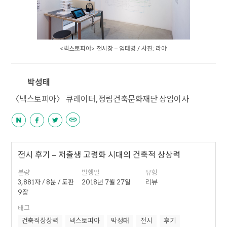
<넥스토피아> 전시장 – 임태병 / 사진: 라야
박성태
〈넥스토피아〉 큐레이터, 정림건축문화재단 상임이사
전시 후기 – 저출생 고령화 시대의 건축적 상상력
분량
발행일
유형
3,881자 / 8분 / 도판
2018년 7월 27일
리뷰
9장
태그
건축적상상력
넥스토피아
박성태
전시
후기