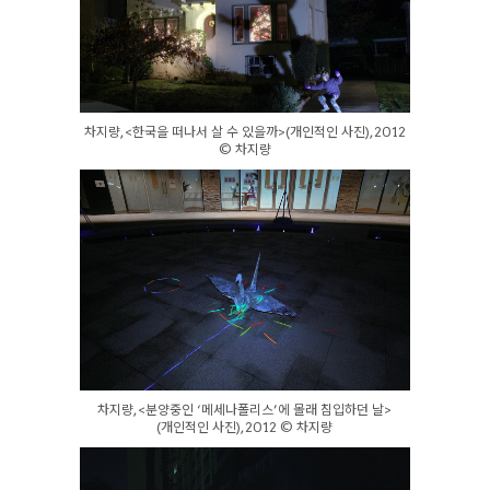
차지량, <한국을 떠나서 살 수 있을까>(개인적인 사진), 2012
© 차지량
차지량, <분양중인 ‘메세나폴리스’에 몰래 침입하던 날>
(개인적인 사진), 2012 © 차지량