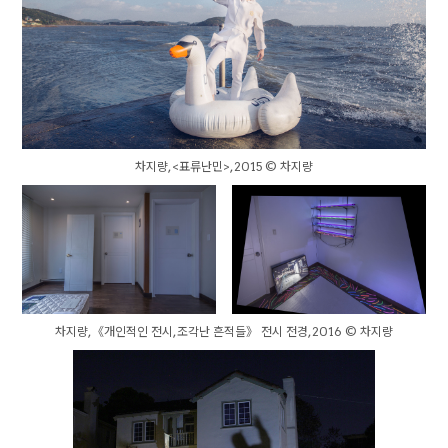
차지량, <표류난민>, 2015 © 차지량
차지량, 《개인적인 전시, 조각난 흔적들》 전시 전경, 2016 © 차지량