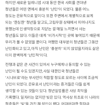
하지만 새로운 밀레니엄 시대 동안 한국 사회를 견뎌낸
청년들은 어떤 면에서 충분히 ‘난민’이 되었다. 물론 어느
정도는 은유적으로 말이다. 또한 주변에서 개별적으로 보게
되는 ‘한심한’ 청년들 말고도, 고립무원 상태에서 피어나지도
못했는데 인생막장으로 치닫는 걸 매일 느끼면서 사는
청년들도 많다. 이들은 대게 ‘비가시적’인 곳에 놓여있기 때문에
우리가 볼 수 없었을 뿐이다. 어쨌든 대부분의 청년들은 그동안
난민화되고 있고, 아직 난민은 ‘충분히’ 되지 않았을지라도 삶은
이미 완벽하게 ‘난민적’이다.
전쟁과 같은 큰 사건이 있어서 누구에게나 동의할 수 있는
난민이 될 수도 있겠지만, 사실 대한민국 청년들은
‘시나브로’라는 부사만이 적합할 정도로 모르는 사이에 조금씩
난민이 되었다. 은유로서 난민이라는 증거들은 다들 쉽게
생각할 수 있는 것들이 있다. 청년실업률은 사상 최악을
기록했다. 일자리는 없지만 빚은 있다. 역사상 최초로 이 나라의
청춘들은 ‘빚’을 가진 채 성인이 됐다. 어마어마한 학자금