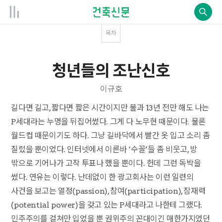
목차
청년들의 조난신호
이규호
길다면 길고, 짧다면 짧은 시간이지만 불과 13년 전만 해도 나는
P세대라는 누명을 뒤집어썼다. 그게 다 노무현 때문이다. 물론
월드컵 때문이기도 하다. 그냥 길바닥에서 빨간 옷 입고 소리 좀
질렀을 뿐이었다. 인터넷에서 이른바 ‘수꼴’들 좀 비웃고, 방
밖으로 기어나가 고작 투표나 했을 뿐이다. 헌데 그런 독박을
썼다. 연유는 이렇다. 난데없이 한 광고회사는 이런 일련의
사건을 보고는 열정(passion), 참여(participation), 잠재력
(potential power)을 갖고 있는 P세대라고 나한테 그랬다.
민주주의를 걸쳐만 입었을 뿐 권위주의 꼰대이긴 매한가지였던