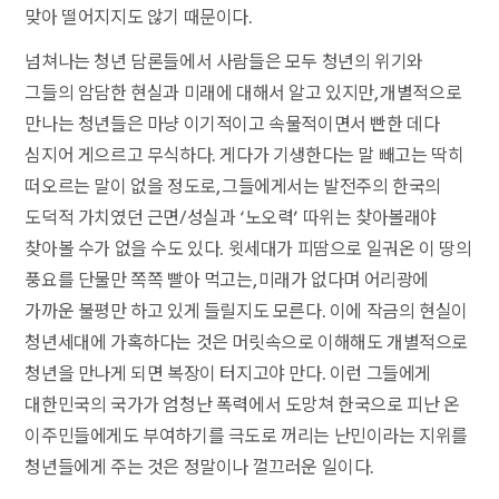
맞아 떨어지지도 않기 때문이다.
넘쳐나는 청년 담론들에서 사람들은 모두 청년의 위기와
그들의 암담한 현실과 미래에 대해서 알고 있지만, 개별적으로
만나는 청년들은 마냥 이기적이고 속물적이면서 빤한 데다
심지어 게으르고 무식하다. 게다가 기생한다는 말 빼고는 딱히
떠오르는 말이 없을 정도로, 그들에게서는 발전주의 한국의
도덕적 가치였던 근면/성실과 ‘노오력’ 따위는 찾아볼래야
찾아볼 수가 없을 수도 있다. 윗세대가 피땀으로 일궈온 이 땅의
풍요를 단물만 쪽쪽 빨아 먹고는, 미래가 없다며 어리광에
가까운 불평만 하고 있게 들릴지도 모른다. 이에 작금의 현실이
청년세대에 가혹하다는 것은 머릿속으로 이해해도 개별적으로
청년을 만나게 되면 복장이 터지고야 만다. 이런 그들에게
대한민국의 국가가 엄청난 폭력에서 도망쳐 한국으로 피난 온
이주민들에게도 부여하기를 극도로 꺼리는 난민이라는 지위를
청년들에게 주는 것은 정말이나 껄끄러운 일이다.