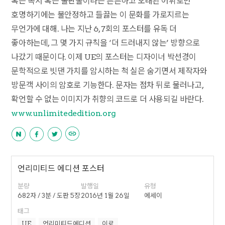
혹은 독서 혹은 출판물이라는 튼튼하고 오래된 어휘로만
호명하기에는 불안정하고 들끓는 이 문화를 가로지르는
무언가에 대해. 나는 지난 6, 7회의 포스터를 유독 더
좋아하는데, 그 몇 가지 규칙을 ‘더 드러내지 않는’ 방향으로
나갔기 때문이다. 이제 UE의 포스터는 디자이너 박선경이
문학적으로 빗댄 가치를 암시하는 척 실은 숨기면서 제작자와
방문객 사이의 암호로 기능한다. 문자는 점차 뒤로 물러나고,
확언할 수 없는 이미지가 취향의 코드로 더 사용되길 바란다.
www.unlimitededition.org
언리미티드 에디션 포스터
분량
발행일
유형
682자 / 3분 / 도판 5장
2016년 1월 26일
에세이
태그
UE
언리미티드에디션
이로