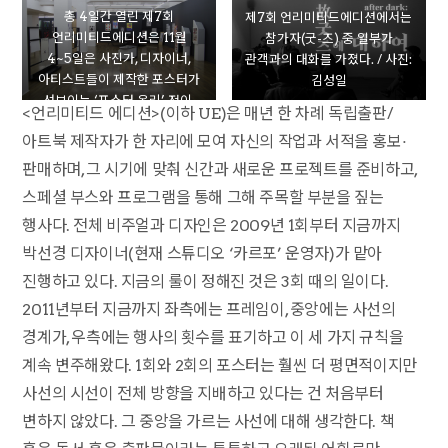
총 4일간 열린 제7회
제7회 언리미티드에디션에서는
언리미티드에디션은 11월
참가자(굿-즈) 중 일부가
4~5일은 사진가, 디자이너,
관객과의 대화를 가졌다. / 사진:
아티스트들이 제작한 포스터가
김성일
선보이는 ‘포스터 온리’ 전이,
<언리미티드 에디션>(이하 UE)은 매년 한 차례 독립출판/
같은 달 7~8일에는 ‘서울 아트북
아트북 제작자가 한 자리에 모여 자신의 작업과 서적을 홍보·
페어’ 전이 열렸다. / 사진:
박길종
판매하며, 그 시기에 맞춰 신간과 새로운 프로젝트를 준비하고,
스페셜 부스와 프로그램을 통해 그해 주목할 부분을 짚는
행사다. 전체 비주얼과 디자인은 2009년 1회부터 지금까지
박선경 디자이너(현재 스튜디오 ‘카르포’ 운영자)가 맡아
진행하고 있다. 지금의 룰이 정해진 것은 3회 때의 일이다.
2011년부터 지금까지 좌측에는 프레임이, 중앙에는 사선의
경계가, 우측에는 행사의 횟수를 표기하고 이 세 가지 규칙을
계속 변주해왔다. 1회와 2회의 포스터는 훨씬 더 평면적이지만
사선의 시선이 전체 방향을 지배하고 있다는 건 처음부터
변하지 않았다. 그 중앙을 가르는 사선에 대해 생각한다. 책