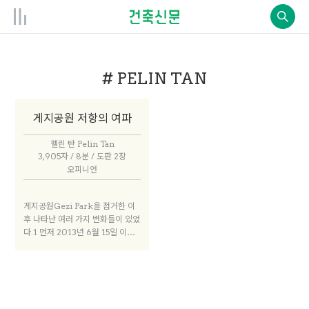
# PELIN TAN
게지공원 저항의 여파
펠린 탄 Pelin Tan
3,905자 / 8분 / 도판 2장
오피니언
게지공원Gezi Park을 점거한 이
후 나타난 여러 가지 변화들이 있었
다.1 먼저 2013년 6월 15일 이후
공원이 와해되면서 토론회가 많이
생겨났는데 그중 다수는 도시, 노동
력, 교육 그리고 생태학의 권리를
위한 모임이었고, 투쟁을 조직하는
것도 여전히 지속되고 있다. 나는