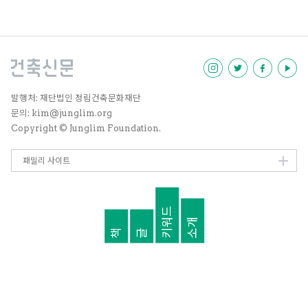
집단의 몇몇 형태들과 새로운 연구
가 지역 내 분쟁에 맞춰 시작되었다
고 생각하는데, 이는 내겐 공원 부
지에 잔류하는 것보다 훨씬 더 중요
하다. 게지 공원에서의 경험은 차이
의 인정, 자발적으로 공유된 노동,
논쟁을 좋아하는 민주적 플랫폼 등
이 있었음에도, 무엇보다 협업과 연
발행처: 재단법인 정림건축문화재단
대가 중요했다. 터키에서는 요즘 들
문의: kim@junglim.org
어 훨씬 폭력적이고 혹독한 도시 붕
Copyright © Junglim Foundation.
괴, 그리고 민영화가 이스탄불을 비
롯한 여러 도시에서 진행 중이다.
밸리드백Validebağ 투쟁이 일어
패밀리 사이트
난 이 녹지 공간은 이스탄불 근교를
파괴하려 하는 지방자치당국에 맞
서 거주민들이 스스로 지켜냈다. 수
키워드
천 년간 자리를 지켜온 성벽 주변의
소개
채소밭을 허물고 그곳을 민영화하
책
글
려는 지방자치당국에 의해 이스탄
불의 오래된 성벽은 변화의 위기에
처해 있고, 터키 서부 이르카Yirca
마을의 투쟁은 올리브나무 농장을
파괴하는 회사의 공격에 맞서 한 달
이상 지속 중이다. 위에 언급한 일