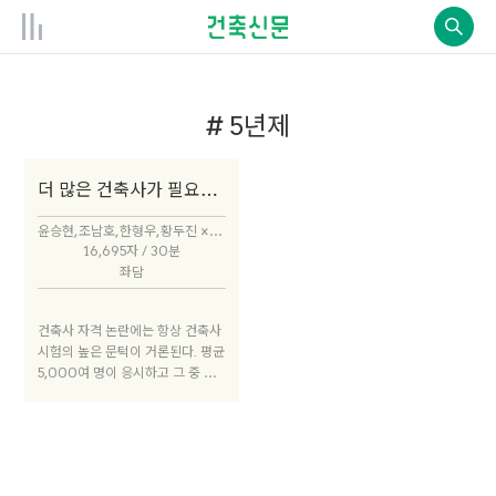
# 5년제
더 많은 건축사가 필요한 이유
윤승현, 조남호, 한형우, 황두진 × 박성태
16,695자 / 30분
좌담
건축사 자격 논란에는 항상 건축사
시험의 높은 문턱이 거론된다. 평균
5,000여 명이 응시하고 그 중 약
10% 정도가 합격한다. 올해도 5,6
00여 명이 응시했다. 그런 와중에
지난 번에는 시험문제의 오류로 파
행을 겪기도 했다. 매년 4~500명
으로 합격자를 한정 지을 필요가 있