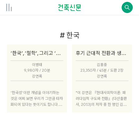
# 한국
‘한국’, ‘철학’, 그리고 ‘현대’
후기 근대적 전환과 생존적 개인주의
이병태
김홍중
9,980자 / 20분
23,350자 / 45분 / 도판 2장
강연록
강연록
‘한국성’이란 개념을 이야기하는
*이 강연은 『현대사회학이론: 패
것은 어찌 보면 우리가 그만큼 타자
러다임적 구도와 전환』(다산출판
화되어 있다는 뜻이기도 합니다. 오
사, 2013)의 저자 중 한 명인 김홍
늘 강연 제목을 ‘한국’, ‘철학’ 그리
중 교수의 논문 「후기 근대적 전
고 ‘현대’라고 쓰고, 각 개념어에 따
환」을 중심으로 진행되었다. (강
옴표 처리를 한 이유는 이 개념들
연: 2014년 6월 11일)
모두 20세기부터 사용된 용어로,
단 하나도 전통적인 것이 아니기 때