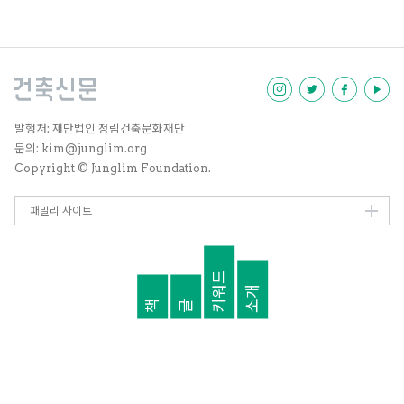
문입니다. 우리는 우리에게 익숙하
지 않은 개념, 또는 그런 틀을 사용
하여 우리 것을 찾으려 노력하고 있
습니다. 고향을 향한 마음이 강렬해
지는 것은 타향에 있을 때입니다.
우리가 어떤 의미에서 ‘한국다
움’으로부터 상당히 멀리 있으므로
자꾸 한국다움을 이야기하게 되는
발행처: 재단법인 정림건축문화재단
것은 아닌가 생각합니다.
문의: kim@junglim.org
Copyright © Junglim Foundation.
패밀리 사이트
키워드
소개
책
글