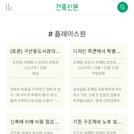
# 플레이스원
(토론) 구산동도서관마을 & 플레이스원
디자인 측면에서 특별히 고민한 것은 무엇일까
김찬중, 최재원 × 김성우, 전숙희
조재원, 조민석, 최재원, 김찬중, 우대성, 윤승현, 김광수, 양수인, 허서구, 한승재
7,431자 / 15분
7,067자 / 15분 / 도판 13장
좌담
작업설명
전숙희 토론을 시작하기 전에 두 분
공공일호 조재원 프로젝트에 착수
이 “왜 우리가 짝꿍이 됐냐”라고
하고 가장 크게 든 감정은 일종의
물어 우회적으로 답을 드렸다. “수
두려움이었다. ‘한국 근대건축의
명 연장 1회차의 주제는 김수근, 김
아버지’라고 불리는 김수근 선생의
중업의 건축물로 묶이는 건축자산
작업을 고치는 역할을 맡았는데, 이
이야기였고, 2회차는 일상, 3회차
를 적극적으로 바꿔야 할지 가구만
신축에 비해 비용 절감은 어느 정도일까
기존 구조체와 노후 설비는 어떻게 보완했을까
는 종교건축, 4회차는 산업자산이
새로 넣는 식으로 최소한으로 손대
다”라고. 내 말을 쭉 듣고는 “우리
야 할지 건축가로서 내 위치를 어디
김찬중, 우대성, 윤승현, 김광수, 양수인, 최재원
조민석, 최재원, 우대성, 윤승현, 양수인, 한승재, 조재원, 김찬중