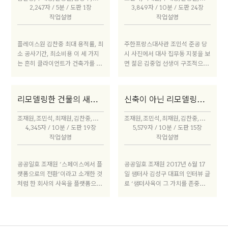
건축물은 평범한건가?”라고 되물
에 두느냐를 놓고 고민이 컸다. 결
2,247자 / 5분 / 도판 1장
3,849자 / 10분 / 도판 24장
었는데 농담을 섞어 솔직하게 말하
론은 ‘어떻게 계획할까’라는 질문
작업설명
작업설명
면 ‘족보 없는 건축’이라고 말하겠
보다 ‘어디에서 시작할까’라는 질
다. (웃음) 하나 족보가 없다는 것은
문이 중요하다는 것이었다. 질문의
곧 우리 주변에서 가장 흔하게 볼
방향을 바꾼 뒤로는 어렵지 않았다.
플레이스원 김찬중 최대 용적률, 최
주한프랑스대사관 조민석 준공 당
수 있는 것들을 말한다. 구산동도서
소 공사기간, 최소비용 이 세 가지
시 사진에서 대사 집무동 지붕을 보
관마을은 우리네 주거지에서 쉽게
는 흔히 클라이언트가 건축가를 압
면 젊은 김중업 선생이 구조적으로
볼 수 있는 다세대주택의 다음 스텝
박해오는 대표적인 이슈다. 이중 최
상당히 과감한 시도를 했음을 엿볼
에 대한 대답이고, 하나플레이스원
소 공사기간과 최소비용은 민간시
수 있다. 콘크리트 면을 4.5m 간격
또한 흔한 상업시설 또는 업무시설
장에서 클라이언트가 리모델링을
의 기둥 4개가 들어 올린 형식에 모
의 다음 단계를 보여준다. ‘족보 없
리모델링한 건물의 새로운 역할은 무엇일까
신축이 아닌 리모델링을 선택한 이유는 무엇일까
선택하는 이유이기도 하다. 기존 건
서리는 버선코의 맵시처럼 산뜻하
는 건축’이라고 표현했지만 두 건
물을 철거하고 신축하면 토목 및 골
게 하늘로 솟은 모습으로 표현했다.
물 모두 서울시건축상 대상을 받았
조재원, 조민석, 최재원, 김찬중, 우대성, 윤승현, 김광수, 허서구, 한승재
조재원, 조민석, 최재원, 김찬중, 우대성, 윤승현, 김광수, 양수인, 허서구, 한승재
조 공사기간만 셈해도 수개월이다.
하지만 현재는 네 처마의 가장자리
다. 두 사람의 손에 의해 족보가 생
4,345자 / 10분 / 도판 19장
5,579자 / 10분 / 도판 15장
규모에 따라 다르지만 대략 10~12
라인을 따라 기둥 총 8개가 추가됐
겼다고 할 수 있겠다. (웃음) 먼저
작업설명
작업설명
개월이 소요되는 신축 프로젝트를
고, 모서리는 곡선의 흔적이 사라져
두 분에게 두 가지 키워드로 질문하
리모델링한다고 가정하면 최소 6
평면적인 삼각형으로 접어 놓은 듯
고 싶다. 설계할 때 기존 건물이 가
개월 가량을 단축시킬 수 있다. 기
한 모양새에 가까웠다.1 원형의 우
공공일호 조재원 ‘스페이스에서 플
공공일호 조재원 2017년 6월 17
진 시간과 스케일을 어떻게 느꼈는
간이 짧아지면 비용도 줄어든다. 우
아함이라곤 찾아볼 수 없었다. 1층
랫폼으로의 전환’이라고 소개한 것
일 샘터사 김성구 대표의 인터뷰 글
가?
리가 다른 산업군의 제작 기술에 관
필로티는 기존 PC 패널과 비슷한
처럼 한 회사의 사옥을 플랫폼으로
로 ‘샘터사옥이 그 가치를 존중해
심을 키우는 것도, 공법도 습식보다
형태의 것으로 막아 실내 공간으로
바꾸는 일이었다. 샘터사옥의 역사
줄 매수자를 만나지 못하고 있
건식을 선호하는 것도 이런 이유에
사용하고 있었다. 이러한 이유로 우
적·건축적 맥락을 이어가며 동시에
다’는 요지의 기사가 보도됐다. 평
서다.
리는 대사 집무동을 전면 재보수 및
플랫폼으로서 어떤 변화가 필요한
소 미래세대를 위한 실험 공간에 관
복원하는 계획을 세웠다.
지 고민했다.
심이 있던 클라이언트는 기사를 읽