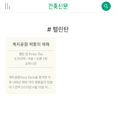
# 펠린탄
게지공원 저항의 여파
펠린 탄 Pelin Tan
3,905자 / 8분 / 도판 2장
오피니언
게지공원Gezi Park을 점거한 이
후 나타난 여러 가지 변화들이 있었
다.1 먼저 2013년 6월 15일 이후
공원이 와해되면서 토론회가 많이
생겨났는데 그중 다수는 도시, 노동
력, 교육 그리고 생태학의 권리를
위한 모임이었고, 투쟁을 조직하는
것도 여전히 지속되고 있다. 나는