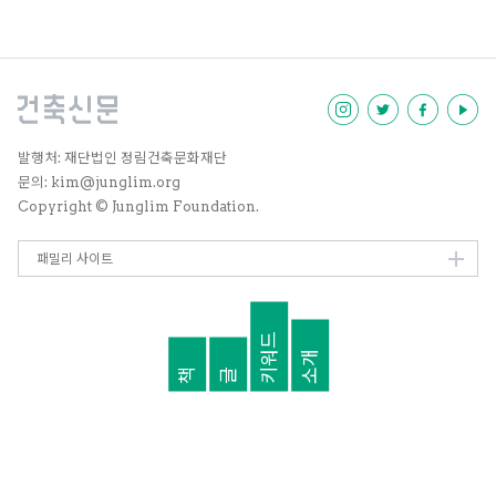
집단의 몇몇 형태들과 새로운 연구
가 지역 내 분쟁에 맞춰 시작되었다
고 생각하는데, 이는 내겐 공원 부
지에 잔류하는 것보다 훨씬 더 중요
하다. 게지 공원에서의 경험은 차이
의 인정, 자발적으로 공유된 노동,
논쟁을 좋아하는 민주적 플랫폼 등
이 있었음에도, 무엇보다 협업과 연
발행처: 재단법인 정림건축문화재단
대가 중요했다. 터키에서는 요즘 들
문의: kim@junglim.org
어 훨씬 폭력적이고 혹독한 도시 붕
Copyright © Junglim Foundation.
괴, 그리고 민영화가 이스탄불을 비
롯한 여러 도시에서 진행 중이다.
밸리드백Validebağ 투쟁이 일어
패밀리 사이트
난 이 녹지 공간은 이스탄불 근교를
파괴하려 하는 지방자치당국에 맞
서 거주민들이 스스로 지켜냈다. 수
키워드
천 년간 자리를 지켜온 성벽 주변의
소개
채소밭을 허물고 그곳을 민영화하
책
글
려는 지방자치당국에 의해 이스탄
불의 오래된 성벽은 변화의 위기에
처해 있고, 터키 서부 이르카Yirca
마을의 투쟁은 올리브나무 농장을
파괴하는 회사의 공격에 맞서 한 달
이상 지속 중이다. 위에 언급한 일