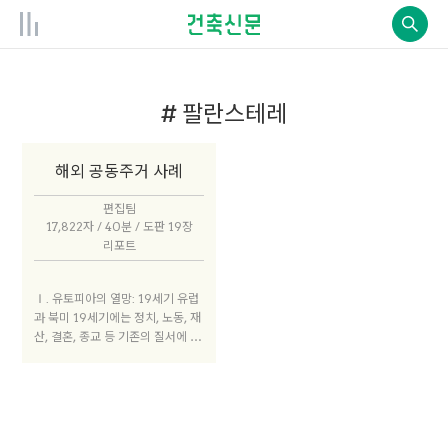
# 팔란스테레
해외 공동주거 사례
편집팀
17,822자 / 40분 / 도판 19장
리포트
Ⅰ. 유토피아의 열망: 19세기 유럽
과 북미 19세기에는 정치, 노동, 재
산, 결혼, 종교 등 기존의 질서에 의
문을 던지고 새로운 사회를 열망한
이들이 많은 유토피아 공동체를 만
들었다. 이들 공동체는 당시의 사회
를 비판하는 적극적인 움직임이기
도 했다. 19세기 유럽에서는 산업