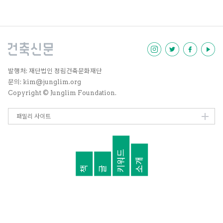
혁명과 함께 평등사회(egalitaria
n)를 위한 움직임 중 하나로 공동
사회 계획들이 일어났으며, 미국에
서는 유럽에서 건너온 이민자들이
앞서 유럽에서 시도했던 계획을 보
완하는 형태로 새로운 개혁을 추진
했다. 이러한 새로운 공동체는 주거
유형의 변화뿐만 아니라, 구성원 안
발행처: 재단법인 정림건축문화재단
에서 사회적 관계가 새롭게 정의되
문의: kim@junglim.org
는 결과를 가져왔다.
Copyright © Junglim Foundation.
패밀리 사이트
키워드
소개
책
글