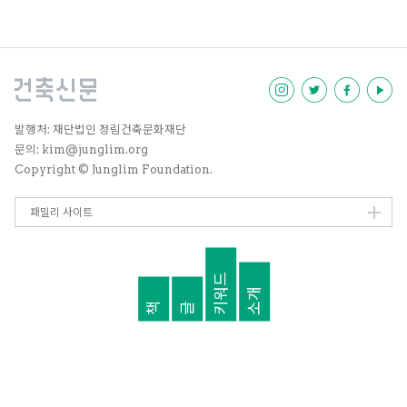
년 동안 2.6배 증가했지만, 같은 기
간 1인 가구는 14.4배나 늘었다. 이
와 같은 변화의 추세는 세대별 다양
한 요인으로부터 기인한다. 결혼관
에 대한 변화로 초혼 연령이 높아졌
고, 더불어 혼인율은 하락했다. 또
한, 이혼율 상승에 따른 싱글족의
증가도 무시 못 할 영향이며 혼자
발행처: 재단법인 정림건축문화재단
사는 노인들도 계속 늘고 있다. 특
문의: kim@junglim.org
히, 1인 가구의 63.9%가 여성이라
Copyright © Junglim Foundation.
는 것은 눈여겨볼 만하다.
패밀리 사이트
키워드
소개
책
글