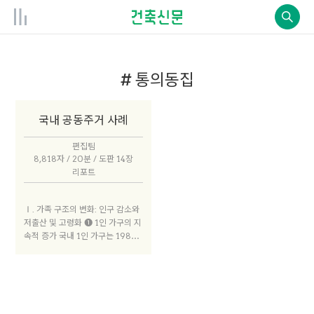
# 통의동집
국내 공동주거 사례
편집팀
8,818자 / 20분 / 도판 14장
리포트
Ⅰ. 가족 구조의 변화: 인구 감소와
저출산 및 고령화 ➊ 1인 가구의 지
속적 증가 국내 1인 가구는 1980
년대 총가구의 4.8% 정도였지만,
이후 빠르게 증가해 현재 403만
세대(총가구의 23.3%)로 주택시
장 내 새로운 수요 계층으로 부상했
다. 국내 총가구 수는 1975~2010