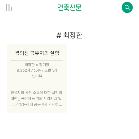
# 최정한
경의선 공유지의 실험
최정한 × 정기황
8,362자 / 15분 / 도판 1장
인터뷰
공유지의 사적 소유에 대한 실험과
대책 _ 공유지는 거의 사라지고 없
다. 개발논리에 공공마저 가세하면
서 사적 소유지만이 증가한다. 경의
선 폐선 부지도 대자본이 과도하게
들어오며 삶의 다양성과 지속성이
위협받고 있다. 이런 상황 속에서
작은 삶터인 ‘늘장’이 퇴거명령을