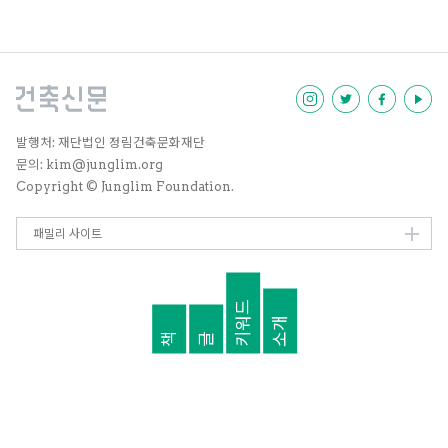
받자 시민들이 나서서 ‘경의선 공
유지 시민행동’을 출범시켰다. 공
유지 독점에 맞서는 이들의 이야기
를 들어보았다.
발행처: 재단법인 정림건축문화재단
문의: kim@junglim.org
Copyright © Junglim Foundation.
패밀리 사이트
키워드
소개
책
글