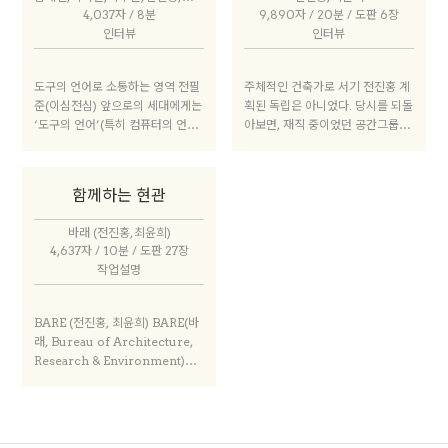
가 건축 프로젝트를 담당하여 진행
부족했다. 그래서 정규 교육 과정을
4,037자 / 8분
9,890자 / 20분 / 도판 6장
중이다. 건축, 전시기획, 소장품 구
거쳤음에도 물리적 실체로서 건축
인터뷰
인터뷰
입이 동시에 이뤄지는 전례없는 모
을 생각하는 방법을 잘 몰랐고, 반
델의 프로젝트로, 전시감독 김성홍,
드시 알아야 하는 지식이 상당히 부
전시부감독 전진홍, 최윤희가 전시
족했다. 심지어 별도의 교과목으로
도구의 언어로 소통하는 영역 전필
주체적인 건축가로 서기 전진홍 계
기획 연구 단계부터 참여하여 개관
배웠던 건축 법규나 재료에 관한 내
준(이심전심) 앞으로의 세대에게는
획된 독립은 아니었다. 당시를 되돌
전까지 준비하고 있다. 2025년 개
용조차 실무에서 적용하기에는 한
‘도구의 언어’(특히 컴퓨터의 언어)
아보면, 재직 중이었던 공간그룹의
관 예정이다.
계가 있어 다시 배워야 했다. 그렇
를 잘 다루는 능력이 기본적으로 요
법정관리 사태는 내게 큰 영향을 미
다고 해서 그 교육에 의미가 없었다
구될 것이라고 본다. 그래야 우리의
친 사건이었다. 전 세계를 누비며
는 것이 아니다. 다만 5년제에서 그
잠재적 협력자가 될 다른 분야의 사
다국적 회사로 운영되는 모델이 잘
런 부족한 부분을 체계화하고, 교과
함께하는 현관
람들과 원활하게 의사소통하고, 협
작동될 수도 있지만, 건축가가 거대
목과 교육 목표를 설정한 것까진 좋
업하게 될 것이다. 소수를 제외한
자본의 흐름에 기대어 사무소를 운
았는데 이제는 거기에 너무 매몰되
바래 (전진홍, 최윤희)
건축 디자인 분야의 사람들은 지금
영하는 것 외에 다른 대안적 모델이
었고, 장점이 퇴색됐다.
4,637자 / 10분 / 도판 27장
까지 그런 것에 둔감했다. 지속적으
필요하지 않을까 스스로 많이 묻게
작업설명
로 발전하고 있는 디지털 기술을 디
된 계기가 되었다. 이와 더불어 O
자인과 제작에 적용하는 일은 피할
MA의 영향을 받으며 성장한 세대
수 없는 현실이다. 그러므로 우리의
로, 클라이언트가 찾아올 때까지 기
BARE (전진홍, 최윤희) BARE(바
아이디어를 구현하고, 그것이 실제
다리기보다는 개인의 관심사를 연
래, Bureau of Architecture,
로 작동하도록 만들기 위해서는 스
구하고 생각을 발전 시켜 나아가는
Research & Environment)는
스로 도구의 언어를 더 깊이 이해할
능동적인 건축가의 모습을 그렸던
건축 행위를 리서치(research)에
수 있도록 노력해야 할 것이다.
것 같다. 이렇게 여러 가지가 복합
서 시작하여 주변환경(environm
적으로 작용하여 다소 시간이 걸리
ent)에 어떤 영향을 미치는지 까지
더라도 건축가로서 내적 논리를 탄
고민하는 건축 뷰로(Bureau)이
탄하게 갖추어 나아가는 것이 중요