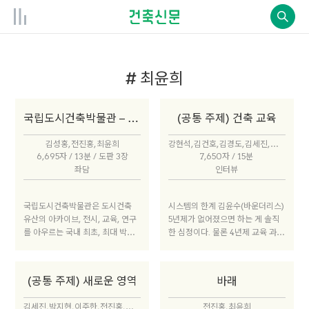
# 최윤희
국립도시건축박물관 – 전시
(공통 주제) 건축 교육
김성홍, 전진홍, 최윤희
강현석, 김건호, 김경도, 김세진, 김윤수, 김지훈, 맹필수, 문동환, 우지현, 전진홍, 전필준, 최영준, 최윤희
6,695자 / 13분 / 도판 3장
7,650자 / 15분
좌담
인터뷰
국립도시건축박물관은 도시건축
시스템의 한계 김윤수(바운더리스)
유산의 아카이브, 전시, 교육, 연구
5년제가 없어졌으면 하는 게 솔직
를 아우르는 국내 최초, 최대 박물
한 심정이다. 물론 4년제 교육 과정
관으로, 세종시 국립박물관단지 내
을 돌이켜보면 어떤 부분은 정량적
에 위치한다. 2020년 2단계 국제
평가조차 할 수 없는 수준으로 가르
설계공모를 거쳐 AZPML과 UKS
치기도 했다. 당시에는 튜터들이 건
(공통 주제) 새로운 영역
바래
T의 ‘재활용집합체’가 당선작으로
축을 너무 추상적으로 가르쳤고, 건
선정됐다. 현재 UKST와 심플렉스
축을 대하는 태도에 대한 가르침이
김세진, 박지현, 이주한, 전진홍, 전필준, 조성학, 최윤희
전진홍, 최윤희