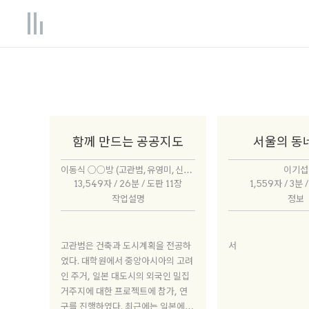
함께 만드는 공공지도
서울의 동
이동식 ○○방 (고관범, 유영미, 신은혜, 최승우)
이기섭
13,549자 / 26분 / 도판 11장
1,559자 / 3분 
작업설명
정보
고관범은 건축과 도시계획을 전공하
서
였다. 대학원에서 중앙아시아의 고려
인 주거, 일본 대도시의 외국인 밀집
거주지에 대한 프로젝트에 참가, 연
구를 진행하였다. 최근에는 일본에 거